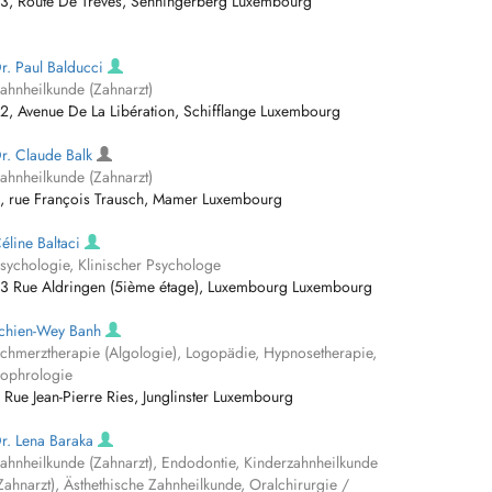
3, Route De Trèves, Senningerberg Luxembourg
r. Paul Balducci
ahnheilkunde (Zahnarzt)
2, Avenue De La Libération, Schifflange Luxembourg
r. Claude Balk
ahnheilkunde (Zahnarzt)
, rue François Trausch, Mamer Luxembourg
éline Baltaci
sychologie, Klinischer Psychologe
3 Rue Aldringen (5ième étage), Luxembourg Luxembourg
chien-Wey Banh
chmerztherapie (Algologie), Logopädie, Hypnosetherapie,
ophrologie
 Rue Jean-Pierre Ries, Junglinster Luxembourg
r. Lena Baraka
ahnheilkunde (Zahnarzt), Endodontie, Kinderzahnheilkunde
Zahnarzt), Ästhethische Zahnheilkunde, Oralchirurgie /