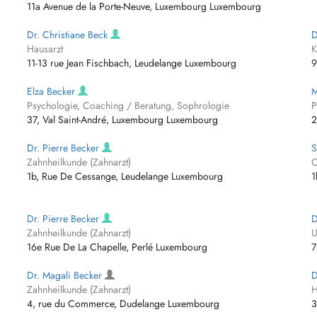
11a Avenue de la Porte-Neuve, Luxembourg Luxembourg
Dr. Christiane Beck
D
Hausarzt
K
11-13 rue Jean Fischbach, Leudelange Luxembourg
9
Elza Becker
M
Psychologie, Coaching / Beratung, Sophrologie
P
37, Val Saint-André, Luxembourg Luxembourg
2
Dr. Pierre Becker
S
Zahnheilkunde (Zahnarzt)
O
1b, Rue De Cessange, Leudelange Luxembourg
1
Dr. Pierre Becker
D
Zahnheilkunde (Zahnarzt)
U
16e Rue De La Chapelle, Perlé Luxembourg
7
Dr. Magali Becker
D
Zahnheilkunde (Zahnarzt)
H
4, rue du Commerce, Dudelange Luxembourg
3