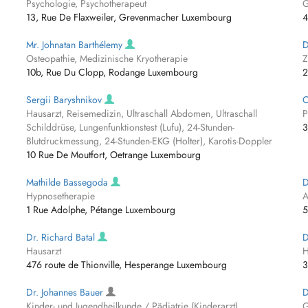
Psychologie, Psychotherapeut
G
13, Rue De Flaxweiler, Grevenmacher Luxembourg
4
Mr. Johnatan Barthélemy
D
Osteopathie, Medizinische Kryotherapie
Z
10b, Rue Du Clopp, Rodange Luxembourg
2
Sergii Baryshnikov
C
Hausarzt, Reisemedizin, Ultraschall Abdomen, Ultraschall
P
Schilddrüse, Lungenfunktionstest (Lufu), 24-Stunden-
3
Blutdruckmessung, 24-Stunden-EKG (Holter), Karotis-Doppler
10 Rue De Moutfort, Oetrange Luxembourg
Mathilde Bassegoda
D
Hypnosetherapie
A
1 Rue Adolphe, Pétange Luxembourg
5
Dr. Richard Batal
D
Hausarzt
H
476 route de Thionville, Hesperange Luxembourg
3
Dr. Johannes Bauer
D
Kinder- und Jugendheilkunde / Pädiatrie (Kinderarzt)
G