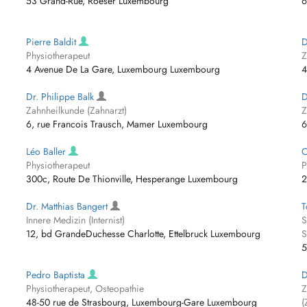
53 Grand-Rue, Roeser Luxembourg
6
Pierre Baldit
D
Physiotherapeut
Z
4 Avenue De La Gare, Luxembourg Luxembourg
4
Dr. Philippe Balk
D
Zahnheilkunde (Zahnarzt)
Z
6, rue Francois Trausch, Mamer Luxembourg
6
Léo Baller
C
Physiotherapeut
P
300c, Route De Thionville, Hesperange Luxembourg
2
Dr. Matthias Bangert
T
Innere Medizin (Internist)
S
12, bd GrandeDuchesse Charlotte, Ettelbruck Luxembourg
S
5
Pedro Baptista
D
Physiotherapeut, Osteopathie
Z
48-50 rue de Strasbourg, Luxembourg-Gare Luxembourg
(