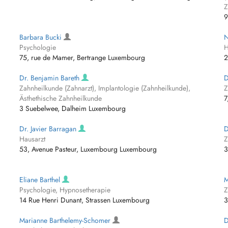
Z
9
Barbara Bucki
N
Psychologie
H
75, rue de Mamer, Bertrange Luxembourg
2
Dr. Benjamin Bareth
D
Zahnheilkunde (Zahnarzt), Implantologie (Zahnheilkunde),
Z
Ästhethische Zahnheilkunde
7
3 Suebelwee, Dalheim Luxembourg
Dr. Javier Barragan
D
Hausarzt
Z
53, Avenue Pasteur, Luxembourg Luxembourg
3
Eliane Barthel
M
Psychologie, Hypnosetherapie
Z
14 Rue Henri Dunant, Strassen Luxembourg
3
Marianne Barthelemy-Schomer
D