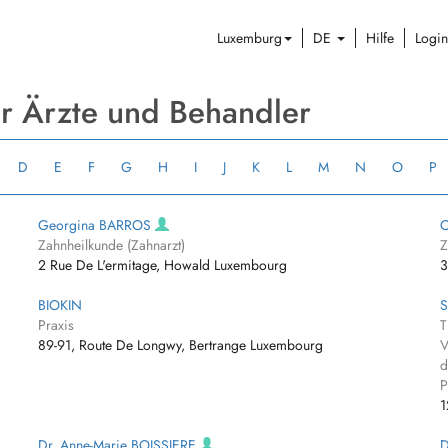
Luxemburg
DE
Hilfe
Login
er Ärzte und Behandler
D
E
F
G
H
I
J
K
L
M
N
O
P
Georgina BARROS
C
Zahnheilkunde (Zahnarzt)
Z
2 Rue De L'ermitage, Howald Luxembourg
3
BIOKIN
S
Praxis
T
89-91, Route De Longwy, Bertrange Luxembourg
V
d
P
1
Dr. Anne-Marie BOISSIERE
D