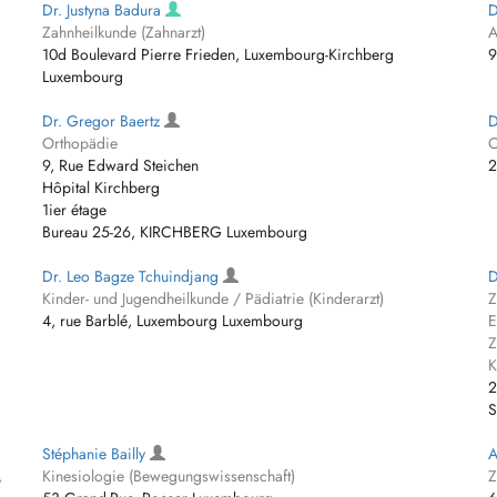
Dr. Justyna Badura
D
Zahnheilkunde (Zahnarzt)
A
10d Boulevard Pierre Frieden, Luxembourg-Kirchberg
9
Luxembourg
Dr. Gregor Baertz
D
Orthopädie
C
9, Rue Edward Steichen
2
Hôpital Kirchberg
1ier étage
Bureau 25-26, KIRCHBERG Luxembourg
Dr. Leo Bagze Tchuindjang
D
Kinder- und Jugendheilkunde / Pädiatrie (Kinderarzt)
Z
4, rue Barblé, Luxembourg Luxembourg
E
Z
K
2
S
Stéphanie Bailly
A
,
Kinesiologie (Bewegungswissenschaft)
Z