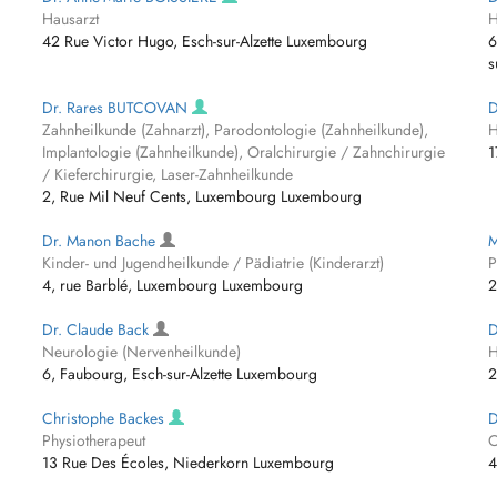
Hausarzt
H
42 Rue Victor Hugo, Esch-sur-Alzette Luxembourg
6
s
Dr. Rares BUTCOVAN
D
Zahnheilkunde (Zahnarzt), Parodontologie (Zahnheilkunde),
H
Implantologie (Zahnheilkunde), Oralchirurgie / Zahnchirurgie
1
/ Kieferchirurgie, Laser-Zahnheilkunde
2, Rue Mil Neuf Cents, Luxembourg Luxembourg
Dr. Manon Bache
M
Kinder- und Jugendheilkunde / Pädiatrie (Kinderarzt)
P
4, rue Barblé, Luxembourg Luxembourg
2
Dr. Claude Back
D
Neurologie (Nervenheilkunde)
H
6, Faubourg, Esch-sur-Alzette Luxembourg
2
Christophe Backes
D
Physiotherapeut
O
13 Rue Des Écoles, Niederkorn Luxembourg
4