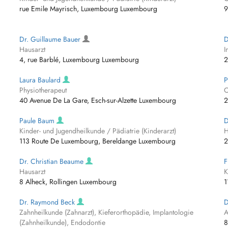
rue Emile Mayrisch, Luxembourg Luxembourg
9
Dr. Guillaume Bauer
D
Hausarzt
I
4, rue Barblé, Luxembourg Luxembourg
2
Laura Baulard
P
Physiotherapeut
O
40 Avenue De La Gare, Esch-sur-Alzette Luxembourg
2
Paule Baum
D
Kinder- und Jugendheilkunde / Pädiatrie (Kinderarzt)
H
113 Route De Luxembourg, Bereldange Luxembourg
2
Dr. Christian Beaume
F
Hausarzt
K
8 Alheck, Rollingen Luxembourg
1
Dr. Raymond Beck
D
Zahnheilkunde (Zahnarzt), Kieferorthopädie, Implantologie
A
(Zahnheilkunde), Endodontie
8