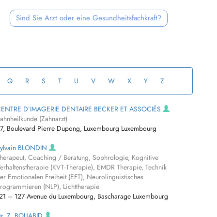
Sind Sie Arzt oder eine Gesundheitsfachkraft?
Q
R
S
T
U
V
W
X
Y
Z
ENTRE D’IMAGERIE DENTAIRE BECKER ET ASSOCIÉS
ahnheilkunde (Zahnarzt)
7, Boulevard Pierre Dupong, Luxembourg Luxembourg
ylvain BLONDIN
herapeut, Coaching / Beratung, Sophrologie, Kognitive
erhaltenstherapie (KVT-Therapie), EMDR Therapie, Technik
er Emotionalen Freiheit (EFT), Neurolinguistisches
rogrammieren (NLP), Lichttherapie
21 – 127 Avenue du Luxembourg, Bascharage Luxembourg
r. Z. BOUABID