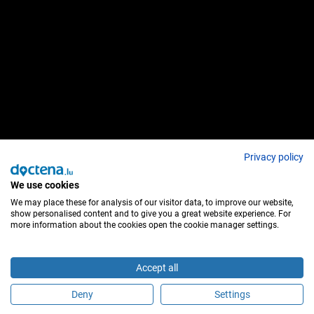
Privacy policy
We use cookies
We may place these for analysis of our visitor data, to improve our website,
show personalised content and to give you a great website experience. For
more information about the cookies open the cookie manager settings.
Accept all
Deny
Settings
Sind Sie dieser Behandler?