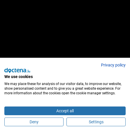
Privacy policy
We use cookies
We may place these for analysis of our visitor data, to improve our website,
show personalised content and to give you a great website experience. For
more information about the cookies open the cookie manager settings.
Accept all
Deny
Settings
Sind Sie dieser Behandler?