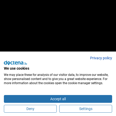
Privacy policy
We use cookies
We may place these for analysis of our visitor data, to improve our website,
show personalised content and to give you a great website experience. For
more information about the cookies open the cookie manager settings.
Accept all
Deny
Settings
Sind Sie dieser Behandler?