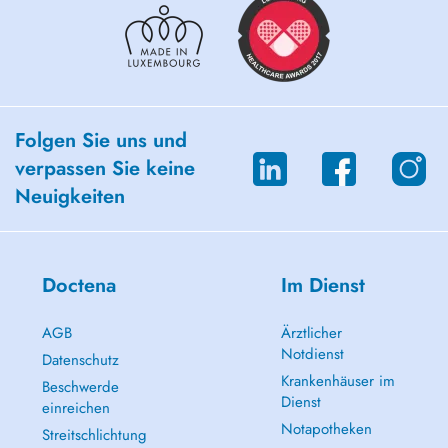
Tarif de la séance : 90 euros
Des créneaux d'urgence peuvent être disponibles en prise de RDV par
Téléphone.
Folgen Sie uns und
verpassen Sie keine
Neuigkeiten
Doctena
Im Dienst
AGB
Ärztlicher
Notdienst
Datenschutz
Krankenhäuser im
Beschwerde
Dienst
einreichen
Notapotheken
Streitschlichtung