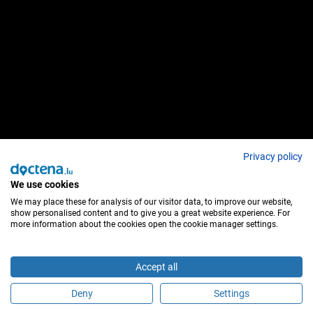
Privacy policy
We use cookies
We may place these for analysis of our visitor data, to improve our website,
show personalised content and to give you a great website experience. For
more information about the cookies open the cookie manager settings.
Accept all
Deny
Settings
Sind Sie dieser Behandler?