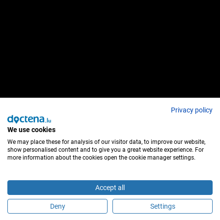
Privacy policy
We use cookies
We may place these for analysis of our visitor data, to improve our website,
show personalised content and to give you a great website experience. For
more information about the cookies open the cookie manager settings.
Accept all
Deny
Settings
Sind Sie dieser Behandler?