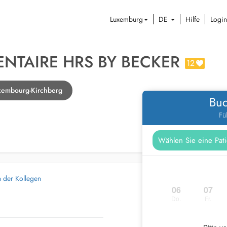
Luxemburg
DE
Hilfe
Login
ENTAIRE HRS BY BECKER
12
uxembourg-Kirchberg
Buc
Fü
n der Kollegen
06
07
Do.
Fr.