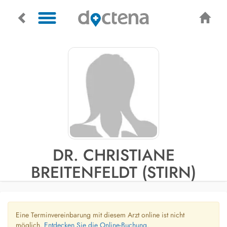
DR. CHRISTIANE
BREITENFELDT (STIRN)
Eine Terminvereinbarung mit diesem Arzt online ist nicht
möglich.
Entdecken Sie die Online-Buchung.