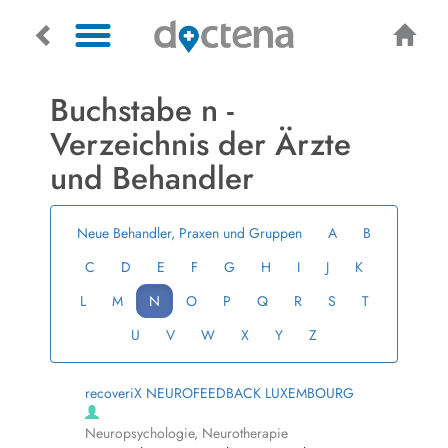
Buchstabe n -
Verzeichnis der Ärzte
und Behandler
Neue Behandler, Praxen und Gruppen
A
B
C
D
E
F
G
H
I
J
K
L
M
N
O
P
Q
R
S
T
U
V
W
X
Y
Z
recoveriX NEUROFEEDBACK LUXEMBOURG
Neuropsychologie, Neurotherapie