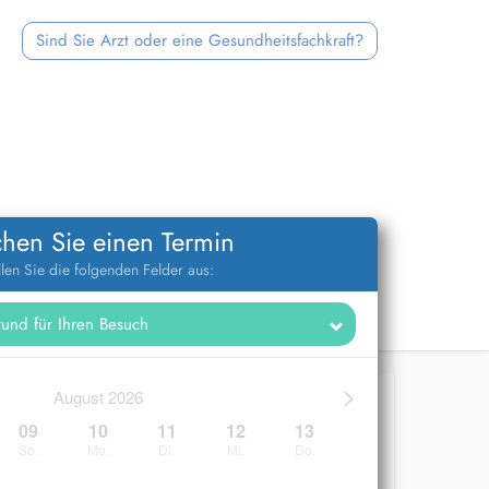
Sind Sie Arzt oder eine Gesundheitsfachkraft?
hen Sie einen Termin
llen Sie die folgenden Felder aus:
>
August 2026
09
10
11
12
13
So.
Mo.
Di.
Mi.
Do.