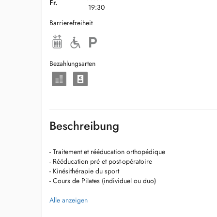
Fr.
19:30
Barrierefreiheit
Bezahlungsarten
Beschreibung
- Traitement et rééducation orthopédique
- Rééducation pré et post-opératoire
- Kinésithérapie du sport
- Cours de Pilates (individuel ou duo)
Diplômée en 2021, je propose une prise en charge individ
Alle anzeigen
de chaque patient. Mon but est de vous accompagner tout 