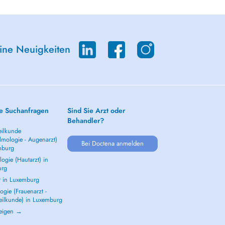
eine Neuigkeiten
e Suchanfragen
Sind Sie Arzt oder
Behandler?
ilkunde
lmologie - Augenarzt)
Bei Doctena anmelden
mburg
ogie (Hautarzt) in
urg
t in Luxemburg
gie (Frauenarzt -
eilkunde) in Luxemburg
zeigen →