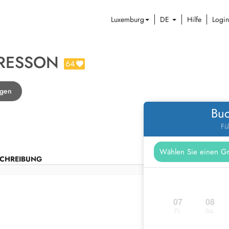
Luxemburg
DE
Hilfe
Login
BRESSON
64
ggen
Buc
Fü
CHREIBUNG
07
08
Fr.
Sa.