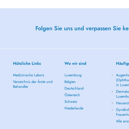
Folgen Sie uns und verpassen Sie k
Nützliche Links
Wo wir sind
Häufig
Medizinische Labors
Luxemburg
Augenhe
(Ophtha
Verzeichnis der Ärzte und
Belgien
in Luxe
Behandler
Deutschland
Dermatol
Österreich
Luxemb
Schweiz
Hausarz
Niederlande
Gynäkolo
Frauenh
Alle an