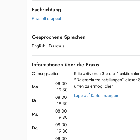
Fachrichtung
Physiotherapeut
Gesprochene Sprachen
English
- Français
Informationen über die Praxis
Öffnungszeiten
Bitte aktivieren Sie die "funktional
"Datenschutzeinstellungen" dieser 
08:00-
unten zu ermöglichen
Mo.
19:30
Lage auf Karte anzeigen
08:00-
Di.
19:30
08:00-
Mi.
19:30
08:00-
Do.
19:30
08:00-