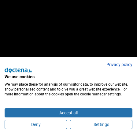
Privacy policy
We use cookies
We may place these for analysis of our visitor data, to improve our website,
show personalised content and to give you a great website experience. For
more information about the cookies open the cookie manager settings.
Accept all
Deny
Settings
Sind Sie dieser Behandler?