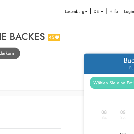
Luxemburg
DE
Hilfe
Login
HE BACKES
45
ederkorn
Buc
Fü
08
09
Sa.
So.