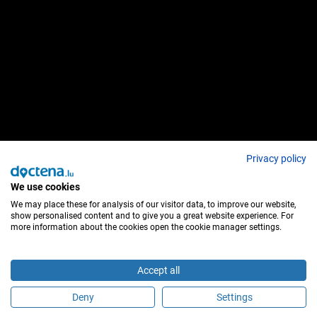
Privacy policy
We use cookies
We may place these for analysis of our visitor data, to improve our website,
show personalised content and to give you a great website experience. For
more information about the cookies open the cookie manager settings.
Accept all
Deny
Settings
Sind Sie dieser Behandler?