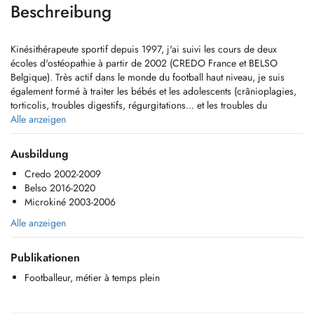
Beschreibung
Kinésithérapeute sportif depuis 1997, j'ai suivi les cours de deux
écoles d'ostéopathie à partir de 2002 (CREDO France et BELSO
Belgique). Très actif dans le monde du football haut niveau, je suis
également formé à traiter les bébés et les adolescents (crânioplagies,
torticolis, troubles digestifs, régurgitations... et les troubles du
comportement notamment nuits agitées, troubles alimentaires ou du
Alle anzeigen
langage...).
J'ai eu la chance d'apprendre auprès de grands thérapeutes (P. Benini,
Ausbildung
P. Tricot DO, B. Ducoux DO, F. Garçon DO, G. Postiaux, F. Houdard
Credo 2002-2009
DO, N. Sergueff DO, E. Boillot DO...) et ma base de travail est
Belso 2016-2020
"l'écoute manuelle", à laquelle j'ajoute toutes les techniques classiques
Microkiné 2003-2006
de l'ostéopathie globale (holistique), toutes respectueuses de votre
corps.
Alle anzeigen
Ma vision d'une séance est d'inclure, dans votre plainte, votre
environnement, votre histoire, votre état émotionnel...
Publikationen
Pour affiner un diagnostic et gagner du temps, je suis formé et équipé
en échographie.
Footballeur, métier à temps plein
Je serai heureux de vous recevoir pour aider votre corps et votre esprit