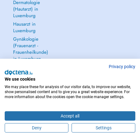
Dermatologie
(Hautarzt) in
Luxemburg
Hausarzt in
Luxemburg
Gynäkologie
(Frauenarzt -
Frauenheilkunde)
in Luxemburg
Alle anzeigen →
Privacy policy
We use cookies
We may place these for analysis of our visitor data, to improve our website,
show personalised content and to give you a great website experience. For
more information about the cookies open the cookie manager settings.
IM NOTFALL WENDEN SIE SICH AN : 112
Copyright © 2026 - DOCTENA S.A. 42, Rue de la Vallée, L-2661 Luxembourg
Accept all
Deny
Settings
Buchen Sie einen Termin