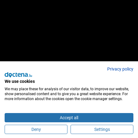
Privacy policy
We use cookies
We may place these for analysis of our visitor data, to improve our website,
show personalised content and to give you a great website experience. For
more information about the cookies open the cookie manager settings.
Accept all
Deny
Settings
Sind Sie dieser Behandler?