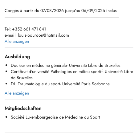
Congés à partir du 07/08/2026 jusqu'au 06/09/2026 inclus
----------------------------------------------------------------------------------------------------------------------------
Tel: +352 661 471 841
e-mail:
louis-bourdon@hotmail.com
Ne réalise pas de téléconsultation
Alle anzeigen
Horaires d'ouverture: du Lundi au Jeudi, de 9h à 18h
Ausbildung
Docteur en médecine générale- Université Libre de Bruxelles
- Consultation de médecine générale
Certificat d'université Pathologies en milieu sportif- Université Libre
- Consultation de médecine/traumatologie du sport
de Bruxelles
- Echographie de l'appareil musculosquelettique
DU Traumatologie du sport- Université Paris Sorbonne
- Examen/contrôle médico-sportif (UNIQUEMENT LES MARDI/JEUDI
APRES MIDI)
Alle anzeigen
L'entrée du bâtiment 12A se situe après la barrière du parking de
Mitgliedschaften
l'Hôtel DoubleTree by Hilton sur votre gauche. Le cabinet est au 16ème
étage au sein du cabinet CKOS.
Société Luxembourgeoise de Médecine du Sport
Le parking de l'hôtel est accessible aux patients.