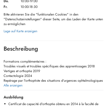
Do.
10:00-19:00
Fr.
10:00-18:30
Bitte aktivieren Sie die "funktionalen Cookies" in den
"Datenschutzeinstellungen" dieser Seite, um das Laden der Karte unten
zu ermöglichen
Lage auf Karte anzeigen
Beschreibung
Formations complémentaires :
Troubles visuels et troubles spécifiques des apprentissages 2018
Vertiges et orthoptie 2019
Contactologie 2024
Repérage par l'orthoptiste des situations d'urgences ophtalmologiques
2024
Alle anzeigen
Difficultés visuo-spatiales chez l'enfant scolarisé 2025
Rôle de l'orthoptiste dans la rééducation vestibulaire - module 1 2025
Ausbildung
Bilan et rééducation neurovisuelle 2026
Certificat de capacité d'orthoptie obtenu en 2014 à la faculté de
Rééducation visuo-vestibulaire en pratique - module 2 2026