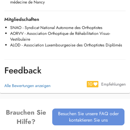
médecine de Nancy
A venir :
Trouble Déficitaire de l'Attention avec ou sans Hyperactivité 2026
Stage bilan et rééducation visuo-vestibulaire - module 3 2026
Mitgliedschaften
SNAO - Syndicat National Autonome des Orthoptistes
AORVV - Association Orthoptique de Réhabilitation Visuo-
Vestibulaire
ALOD - Association Luxembourgeoise des Orthoptistes Diplômés
Feedback
10
Empfehlungen
Alle Bewertungen anzeigen
Brauchen Sie
Besuchen Sie unsere FAQ oder
kontaktieren Sie uns
Hilfe?