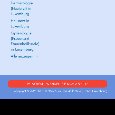
Dermatologie
(Hautarzt) in
Luxemburg
Hausarzt in
Luxemburg
Gynäkologie
(Frauenarzt -
Frauenheilkunde)
in Luxemburg
Alle anzeigen →
IM NOTFALL WENDEN SIE SICH AN : 112
Copyright © 2026 - DOCTENA S.A. 42, Rue de la Vallée, L-2661 Luxembourg