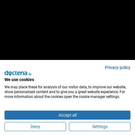
Privacy policy
We use cookies
We may place these for analysis of our visitor data, to improve our website,
show personalised content and to give you a great website experience. For
more information about the cookies open the cookie manager settings.
Accept all
Deny
Settings
Sind Sie dieser Behandler?