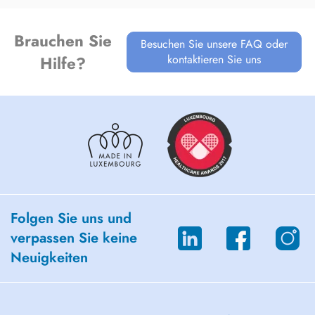
Em caso de dúvidas, entre em contato com Secretariado por telefone
ou por email (
cabinet@drbittar.eu
).
Brauchen Sie
Besuchen Sie unsere FAQ oder
Si vous avez des questions, je vous prie de contacter le secrétariat par
kontaktieren Sie uns
Hilfe?
téléphone ou par mail au (
cabinet@drbittar.eu
.
If you have any questions, please contact the Secretary by phone or
email (
cabinet@drbittar.eu
).
Folgen Sie uns und
verpassen Sie keine
Neuigkeiten