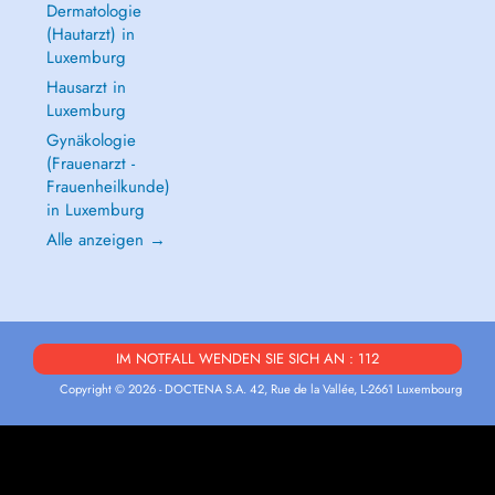
Dermatologie
(Hautarzt) in
Luxemburg
Hausarzt in
Luxemburg
Gynäkologie
(Frauenarzt -
Frauenheilkunde)
in Luxemburg
Alle anzeigen →
IM NOTFALL WENDEN SIE SICH AN : 112
Copyright © 2026 - DOCTENA S.A. 42, Rue de la Vallée, L-2661 Luxembourg