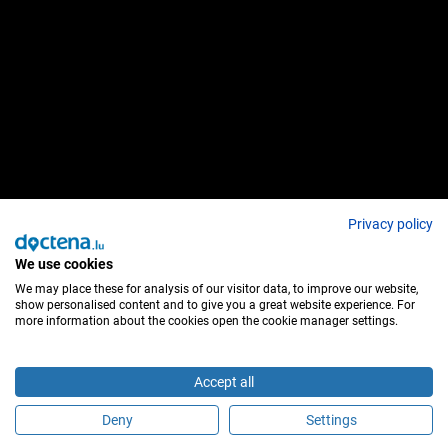
Privacy policy
We use cookies
We may place these for analysis of our visitor data, to improve our website,
show personalised content and to give you a great website experience. For
more information about the cookies open the cookie manager settings.
Accept all
Deny
Settings
Sind Sie dieser Behandler?