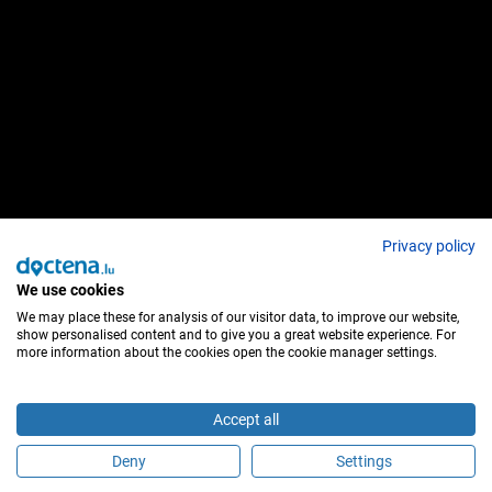
Privacy policy
We use cookies
We may place these for analysis of our visitor data, to improve our website,
show personalised content and to give you a great website experience. For
more information about the cookies open the cookie manager settings.
Accept all
Deny
Settings
Sind Sie dieser Behandler?