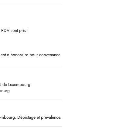
s RDV sont pris !
ment d'honoraire pour convenance
é au patient.
té de Luxembourg
et jours fériés de 8:00 à 24:00 h,
sbourg
la
RG
embourg. Dépistage et prévalence.