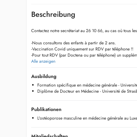
Beschreibung
Contactez notre secrétariat au 26 10 66, au cas où tous le
-Nous consultons des enfants à partir de 2 ans.
-Vaccination Covid uniquement sur RDV par téléphone !!
-Pour tout RDV (par Doctena ou par téléphone) un supplé
personnelle sera demandé.
Alle anzeigen
-Tout RDV non décommandé 2 heures en avance sera factur
Ausbildung
Formation spécifique en médecine générale - Universi
Du lundi au vendredi de 20:00 à 24:00 h, et les weekends 
Diplôme de Docteur en Médecine - Université de Stra
vous pouvez consulter un médecin généraliste sans RDV à 
Maison Médicale, au 23, VAL FLEURI L-1526 LUXEMBOU
Urgences et nuit : Tél : 112
Publikationen
L'ostéoporose masculine en médecine générale au Lux
Mitgliedschaften