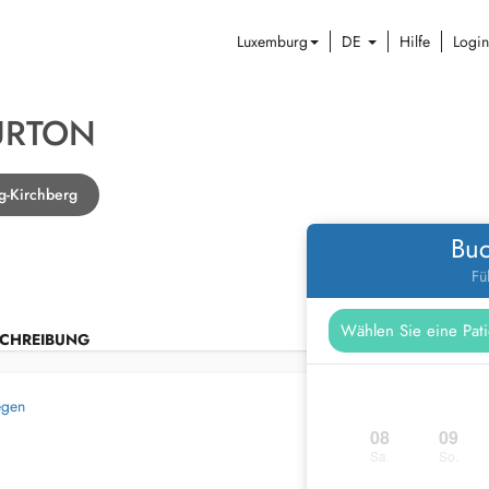
Luxemburg
DE
Hilfe
Login
URTON
g-Kirchberg
Buc
Fü
CHREIBUNG
egen
08
09
Sa.
So.