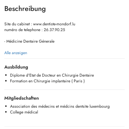
Beschreibung
Site du cabinet : www.dentiste-mondorf.lu
numéro de telephone : 26.37.90.25
- Médicine Dentaire Génerale
- Prosthèse fixe et amovible
Alle anzeigen
- Implantologie dentaire
Ausbildung
Diplome d'Etat de Docteur en Chirurgie Dentaire
-Parodontologie
Formation en Chirurgie implantaire ( Paris )
- Orthodontie par gouttières d'allignement
Mitgliedschaften
- Blanchiment dentaire
Association des médecins et médcins dentsite luxembourg
- Dentisterie esthétique ( Facettes céramiques )
College médical
- Médicine Dentaire Pédiatrique