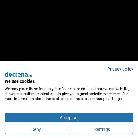
Privacy policy
We use cookies
We may place these for analysis of our visitor data, to improve our website,
show personalised content and to give you a great website experience. For
more information about the cookies open the cookie manager settings.
Accept all
Deny
Settings
Sind Sie dieser Behandler?