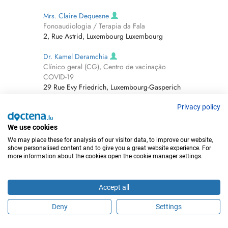
Mrs. Claire Dequesne
Fonoaudiologia / Terapia da Fala
2, Rue Astrid, Luxembourg Luxembourg
Dr. Kamel Deramchia
Clínico geral (CG), Centro de vacinação
COVID-19
29 Rue Evy Friedrich, Luxembourg-Gasperich
Luxembourg
Privacy policy
Dr. Joris Dereant
Clínico geral (CG)
We use cookies
33, Rue du Castel, Niederkorn Luxembourg
We may place these for analysis of our visitor data, to improve our website,
show personalised content and to give you a great website experience. For
more information about the cookies open the cookie manager settings.
Dr. Mathilde Dereant
Clínico geral (CG)
33, Rue du Castel, Niederkorn Luxembourg
Accept all
Rachel Deremiens
Deny
Settings
Fisioterapeuta
14, b2-5 Rue François Faber, Mersch