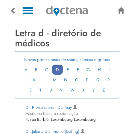
Letra d - diretório de
médicos
Novos profissionais de saúde, clínicas e grupos
A
B
C
D
E
F
G
H
I
J
K
L
M
N
O
P
Q
R
S
T
U
V
W
X
Y
Z
Dr. Pierre-Laurent D'affnay
Medicina física e reabilitação
4, rue Barblé, Luxembourg Luxembourg
Dr. Juliana D'alimonte (Dofing)