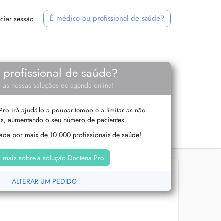
É médico ou profissional de saúde?
iciar sessão
e profissional de saúde?
 as nossas soluções de agenda online!
ro irá ajudá-lo a poupar tempo e a limitar as não
s, aumentando o seu número de pacientes.
izada por mais de 10 000 profissionais de saúde!
 mais sobre a solução Doctena Pro
ALTERAR UM PEDIDO