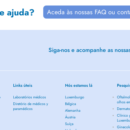
de ajuda?
Aceda às nossas FAQ ou cont
Siga-nos e acompanhe as nossas 
Links úteis
Nós estamos lá
Pesqui
o
Laboratórios médicos
Luxemburgo
Oftalmol
olhos e
Diretório de médicos y
Bélgica
paramédicos
Dermato
Alemanha
Clínico
Áustria
Luxemb
Suíça
Ginecol