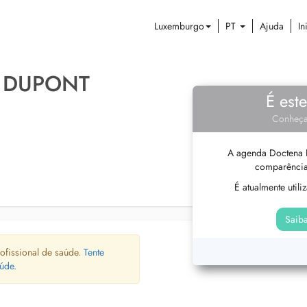
Luxemburgo
PT
Ajuda
In
E DUPONT
É est
Conheça
A agenda Doctena P
comparência
É atualmente util
Saiba
ofissional de saúde.
Tente
úde.