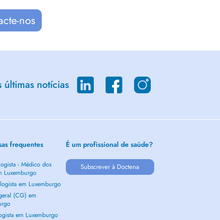
acte-nos
últimas notícias
sas frequentes
É um profissional de saúde?
ogista - Médico dos
Subscrever à Doctena
m Luxemburgo
logista em Luxemburgo
 geral (CG) em
urgo
ogista em Luxemburgo