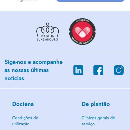
SAVE A LIFE :
Play an active role in saving lives or improving the quality of life for
sick or injured people by donating blood.
Every day, about 100 donations are needed to meet the demand in
Luxembourg. Your regular donations enable the Luxembourg Red
Cross Blood Transfusion Foundation to provide high-quality blood
products to those who need them.
Siga-nos e acompanhe
as nossas últimas
notícias
Doctena
De plantão
Condições de
Clínicos gerais de
utilização
serviço