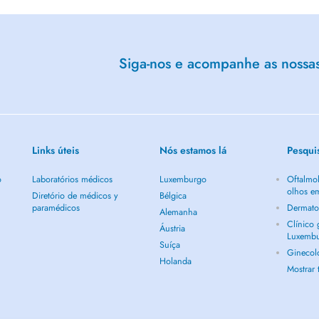
Siga-nos e acompanhe as nossas 
Links úteis
Nós estamos lá
Pesqui
o
Laboratórios médicos
Luxemburgo
Oftalmol
olhos e
Diretório de médicos y
Bélgica
paramédicos
Dermato
Alemanha
Clínico
Áustria
Luxemb
Suíça
Ginecol
Holanda
Mostrar