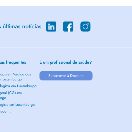
últimas notícias
sas frequentes
É um profissional de saúde?
ogista - Médico dos
Subscrever à Doctena
m Luxemburgo
logista em Luxemburgo
 geral (CG) em
urgo
ogista em Luxemburgo
 tudo →