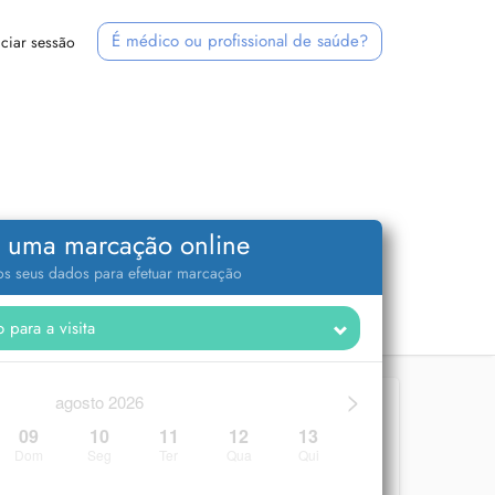
É médico ou profissional de saúde?
iciar sessão
 uma marcação online
 os seus dados para efetuar marcação
>
agosto 2026
09
10
11
12
13
Dom
Seg
Ter
Qua
Qui