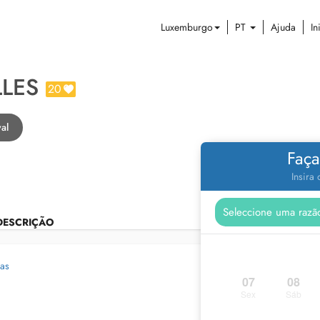
Luxemburgo
PT
Ajuda
In
LLES
20
al
Faça
Insira
DESCRIÇÃO
gas
07
08
Sex
Sáb