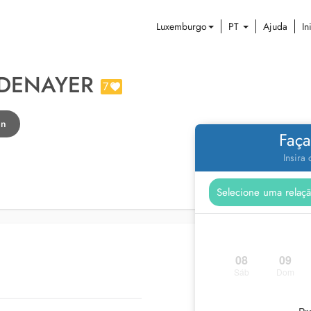
Luxemburgo
PT
Ajuda
In
DENAYER
7
en
Faça
Insira
08
09
Sáb
Dom