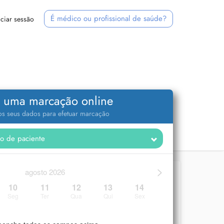
É médico ou profissional de saúde?
iciar sessão
 uma marcação online
 os seus dados para efetuar marcação
>
agosto 2026
10
11
12
13
14
Seg
Ter
Qua
Qui
Sex