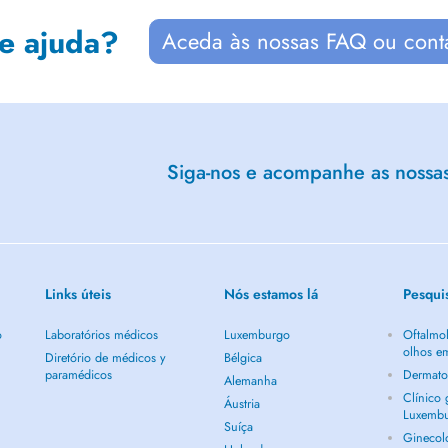
de ajuda?
Aceda às nossas FAQ ou cont
Siga-nos e acompanhe as nossas 
Links úteis
Nós estamos lá
Pesqui
o
Laboratórios médicos
Luxemburgo
Oftalmol
olhos e
Diretório de médicos y
Bélgica
paramédicos
Dermato
Alemanha
Clínico
Áustria
Luxemb
Suíça
Ginecol