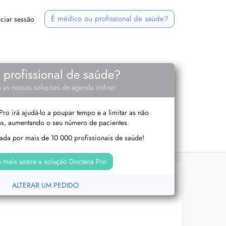
É médico ou profissional de saúde?
iciar sessão
e profissional de saúde?
 as nossas soluções de agenda online!
ro irá ajudá-lo a poupar tempo e a limitar as não
s, aumentando o seu número de pacientes.
izada por mais de 10 000 profissionais de saúde!
 mais sobre a solução Doctena Pro
ALTERAR UM PEDIDO