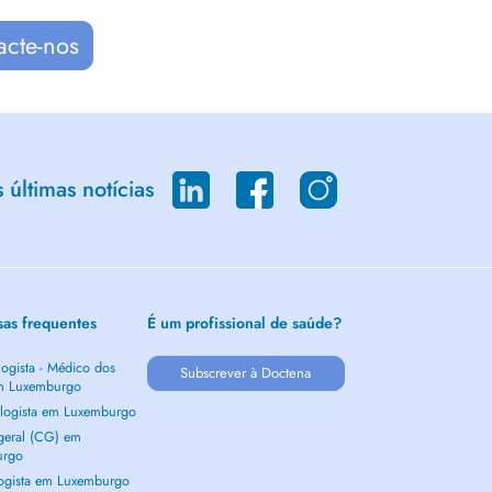
acte-nos
últimas notícias
sas frequentes
É um profissional de saúde?
ogista - Médico dos
Subscrever à Doctena
m Luxemburgo
logista em Luxemburgo
 geral (CG) em
urgo
ogista em Luxemburgo