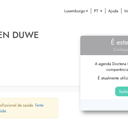
Luxemburgo
PT
Ajuda
In
TEN DUWE
É est
Conheça
A agenda Doctena P
comparência
É atualmente util
Saiba
ofissional de saúde.
Tente
úde.