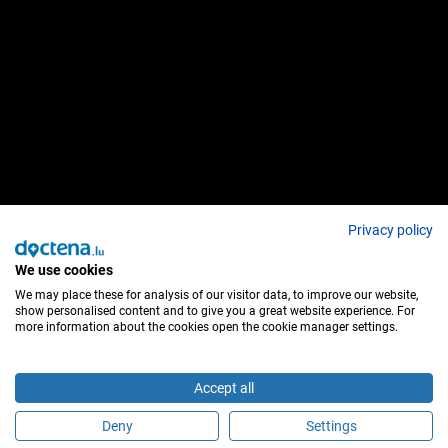
Privacy policy
We use cookies
We may place these for analysis of our visitor data, to improve our website,
show personalised content and to give you a great website experience. For
more information about the cookies open the cookie manager settings.
Accept all
Deny
Settings
É este profissional de saúde?