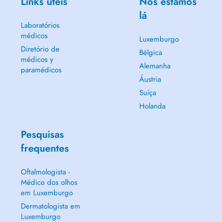
Links úteis
Nós estamos
lá
Laboratórios
médicos
Luxemburgo
Diretório de
Bélgica
médicos y
Alemanha
paramédicos
Áustria
Suíça
Holanda
Pesquisas
frequentes
Oftalmologista -
Médico dos olhos
em Luxemburgo
Dermatologista em
Luxemburgo