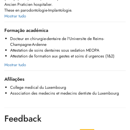
Ancien Praticien hospitalier.
These en parodontologie-Implantologie.
Prothese sur implant et implantologie depuis 2002.
Mostrar tudo
Formação académica
Contacter par téléphone au 420955.
Docteur en chirurgie-dentaire de l'Universite de Reims-
En cas d'absence, merci de laisser un message à Clara, qui est
Champagne-Ardenne
disponible 24h/24h, afin de faciliter et d'accélérer votre rappel.
Attestation de soins dentaires sous sedation MEOPA
ou par mail:
secretariat.cmdkk@gmail.com
Attestation de formation aux gestes et soins d urgences (1&2)
Mostrar tudo
Afiliações
College medical du Luxembourg
Association des medecins et medecins dentiste du Luxembourg
Feedback