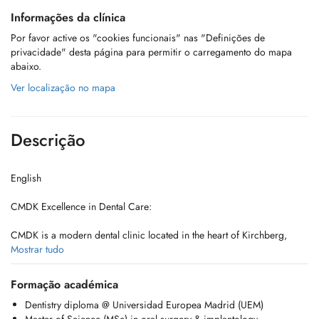
Informações da clínica
Por favor active os "cookies funcionais" nas "Definições de
privacidade" desta página para permitir o carregamento do mapa
abaixo.
Ver localização no mapa
Descrição
English
CMDK Excellence in Dental Care:
CMDK is a modern dental clinic located in the heart of Kirchberg,
Luxembourg, combining advanced dentistry with personalized patient
Mostrar tudo
care. Our highly qualified team works with precision, empathy, and
state-of-the-art technology.
Formação académica
Dentistry diploma @ Universidad Europea Madrid (UEM)
We provide a full range of dental services, from preventive care to