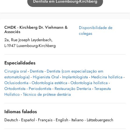
Dentista em Luxembourg-Kirchberg
CMDK - Kirchberg Dr. Viehmann &
Disponibilidade de
Associés
colegas
2a, Rue Joseph Leydenbach,
L-1947 Luxembourg-Kirchberg
Especialidades
Cirurgia oral
-
Dentista
-
Dentista (com especialização em
estomatologia)
-
Higienista Oral
-
Implantologista
-
Medicina holística
-
Oclusiodontia
-
Odontologia estética
-
Odontologia holística
-
Ortodontista
-
Periodontista
-
Restauração Dentaria
-
Terapeuta
Holístico
-
Técnico de prótese dentária
Idiomas falados
Deutsch
- Español
- Français
- English
- Italiano
- Lëtzebuergesch