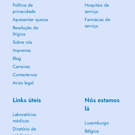
- Umweltzahmedizin
Política de
Hospitais de
- Zahnersatz
privacidade
serviço
- Implantologie
Apresentar queixa
Farmácias de
- Kieferorthopädie (Herausnehmbare nahezu unsichtbare Schienen
serviço
(Aligners))
Resolução de
- Ästhetische & Präventive Zahnmedizin (Professionelle Zahnreinigung,
litígios
Zahnaufhellung , 3D Smile design und Facetten (Veneers))
Sobre nós
Unser Ziel ist es, Ihre Zahngesundheit langfristig zu erhalten und
Imprensa
zugleich höchste ästhetische Ansprüche zu erfüllen in einer ruhigen,
Blog
angenehmen und professionellen Atmosphäre.
Carreiras
2A rue Joseph Leydenbach, L-1947 Kirchberg
Contacte-nos
Aviso legal
+352 28 89 28 28
E:
info@drhorstviehmann.lu
Links úteis
Nós estamos
Montag Freitag: 7:00 16:00 Uhr
lá
----------------------------------------------------------------------------------------------------------------------------
Laboratórios
médicos
Français
Luxemburgo
Diretório de
Bélgica
CMDK Excellence et précision en soins dentaires