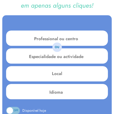
em apenas alguns cliques!
OU
Especialidade
ou
actividade
Local
Language:
Disponível hoje
ON
OFF