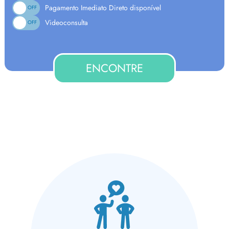
Pagamento Imediato Direto disponível
ON
OFF
Videoconsulta
ON
OFF
ENCONTRE