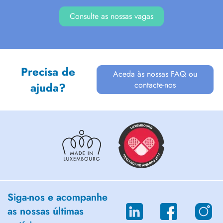
Consulte as nossas vagas
Precisa de
Aceda às nossas FAQ ou
contacte-nos
ajuda?
Siga-nos e acompanhe
as nossas últimas