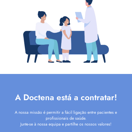
A Doctena está a contratar!
A nossa missão é permitir a fácil ligação entre pacientes e
profissionais de saúde.
Junte-se à nossa equipa e partilhe os nossos valores!