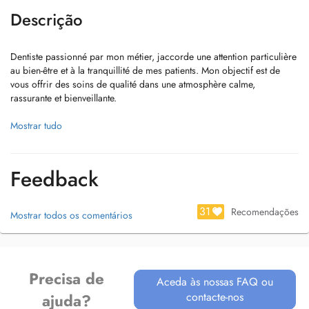
Descrição
Dentiste passionné par mon métier, jaccorde une attention particulière
au bien-être et à la tranquillité de mes patients. Mon objectif est de
vous offrir des soins de qualité dans une atmosphère calme,
rassurante et bienveillante.
Grâce à mon expérience acquise en France, jai développé une
Mostrar tudo
approche basée sur lécoute, la douceur et la confiance. Je prends le
temps de comprendre les besoins de chaque patient afin de proposer
des soins adaptés, dans le respect du confort et du rythme de chacun.
Feedback
Ma passion est simple: redonner le sourire aux patients, aussi bien sur
le plan de la santé bucco-dentaire que sur le plan esthétique. Chaque
31
Recomendações
Mostrar todos os comentários
consultation est pour moi loccasion daccompagner mes patients vers
un sourire sain, naturel et durable.
Precisa de
Aceda às nossas FAQ ou
contacte-nos
ajuda?