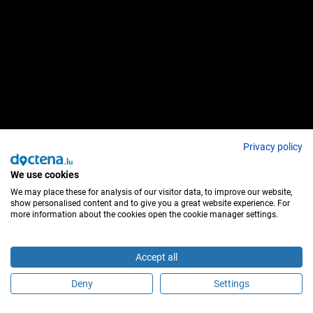
Privacy policy
We use cookies
We may place these for analysis of our visitor data, to improve our website,
show personalised content and to give you a great website experience. For
more information about the cookies open the cookie manager settings.
Accept all
Deny
Settings
É este profissional de saúde?