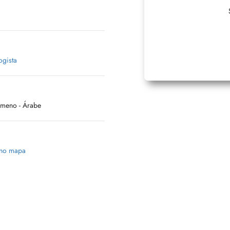
ogista
omeno
- Árabe
 no mapa