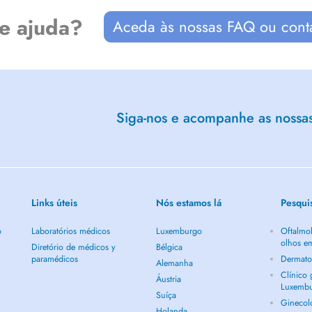
de ajuda?
Aceda às nossas FAQ ou cont
Siga-nos e acompanhe as nossas 
Links úteis
Nós estamos lá
Pesqui
o
Laboratórios médicos
Luxemburgo
Oftalmol
olhos e
Diretório de médicos y
Bélgica
paramédicos
Dermato
Alemanha
Clínico
Áustria
Luxemb
Suíça
Ginecol
Holanda