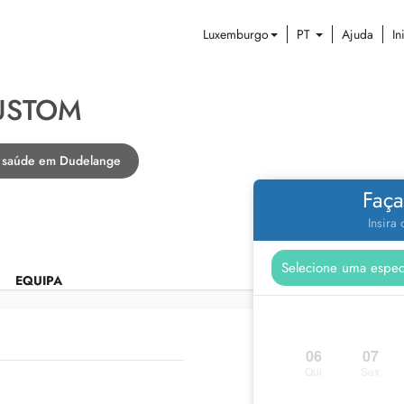
Luxemburgo
PT
Ajuda
In
USTOM
de saúde em Dudelange
Faça
Insira
EQUIPA
06
07
Qui
Sex