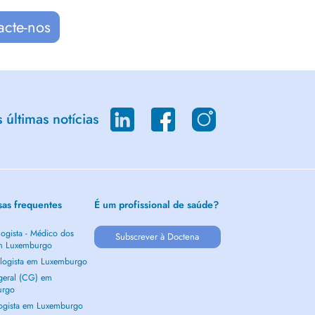
acte-nos
últimas notícias
sas frequentes
É um profissional de saúde?
ogista - Médico dos
Subscrever à Doctena
m Luxemburgo
logista em Luxemburgo
 geral (CG) em
urgo
ogista em Luxemburgo