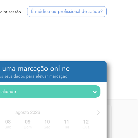
É médico ou profissional de saúde?
iciar sessão
 uma marcação online
 os seus dados para efetuar marcação
>
agosto 2026
08
09
10
11
12
Sáb
Dom
Seg
Ter
Qua