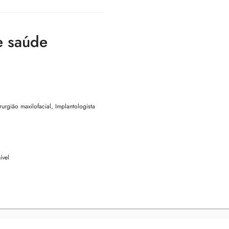
e saúde
rurgião maxilofacial, Implantologista
ível