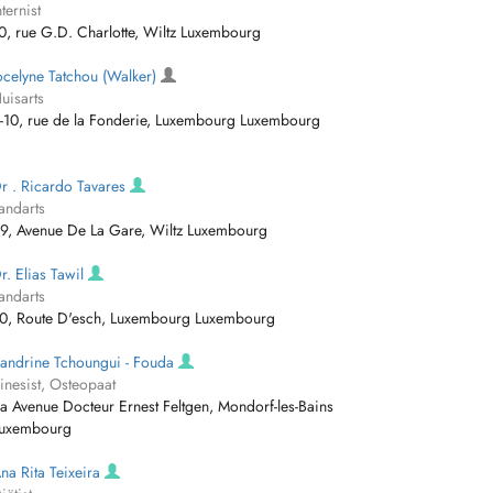
nternist
0, rue G.D. Charlotte, Wiltz Luxembourg
ocelyne Tatchou (Walker)
uisarts
-10, rue de la Fonderie, Luxembourg Luxembourg
r . Ricardo Tavares
andarts
9, Avenue De La Gare, Wiltz Luxembourg
r. Elias Tawil
andarts
0, Route D'esch, Luxembourg Luxembourg
andrine Tchoungui - Fouda
inesist, Osteopaat
a Avenue Docteur Ernest Feltgen, Mondorf-les-Bains
uxembourg
na Rita Teixeira