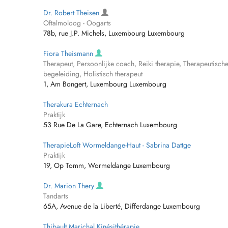
Dr. Robert Theisen
Oftalmoloog - Oogarts
78b, rue J.P. Michels, Luxembourg Luxembourg
Fiora Theismann
Therapeut, Persoonlijke coach, Reiki therapie, Therapeutisch
begeleiding, Holistisch therapeut
1, Am Bongert, Luxembourg Luxembourg
Therakura Echternach
Praktijk
53 Rue De La Gare, Echternach Luxembourg
TherapieLoft Wormeldange-Haut - Sabrina Dattge
Praktijk
19, Op Tomm, Wormeldange Luxembourg
Dr. Marion Thery
Tandarts
65A, Avenue de la Liberté, Differdange Luxembourg
Thibault Marichal Kinésithérapie