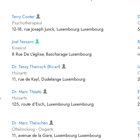
Terry Conter
D
Psychotherapeut
O
12-18, rue Joseph Junck, Luxembourg Luxembourg
5
Joel Tessaro
B
Kinesist
A
8 Rue De L'église, Bascharage Luxembourg
r
Dr. Tessy Thanisch (Ricart)
L
Huisarts
O
11, rue de Kayl, Dudelange Luxembourg
2
Dr. Marc Theato
E
-
Huisarts
K
125, route d'Esch, Luxembourg Luxembourg
2
Dr. Marc Theischen
C
Oftalmoloog - Oogarts
T
11, avenue de la Gare, Luxembourg Luxembourg
1