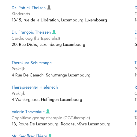
Dr. Patrick Theisen
D
Kinderarts
D
13-15, rue de la Libération, Luxembourg Luxembourg
1
Dr. François Theissen
D
e
Cardioloog (hartspecialist)
H
20, Rue Dicks, Luxembourg Luxembourg
5
Therakura Schuttrange
T
Praktijk
P
4 Rue De Canach, Schuttrange Luxembourg
1
Therapiezenter Hiefenech
R
Praktijk
O
4 Wantergaass, Heffingen Luxembourg
1
Valerie Theveniaut
E
Cognitieve gedragstherapie (CGT-therapie)
T
13, Route De Luxembourg, Roodt-sur-Syre Luxembourg
1
Mr. Geoffrey Thiery
L