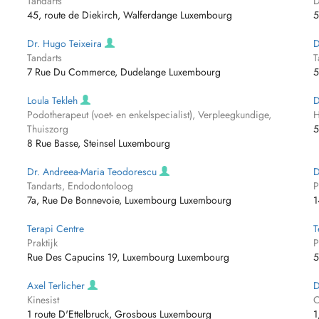
Tandarts
D
45, route de Diekirch, Walferdange Luxembourg
5
Dr. Hugo Teixeira
D
Tandarts
T
7 Rue Du Commerce, Dudelange Luxembourg
5
Loula Tekleh
D
Podotherapeut (voet- en enkelspecialist), Verpleegkundige,
H
Thuiszorg
5
8 Rue Basse, Steinsel Luxembourg
Dr. Andreea-Maria Teodorescu
D
Tandarts, Endodontoloog
P
7a, Rue De Bonnevoie, Luxembourg Luxembourg
1
Terapi Centre
T
Praktijk
P
Rue Des Capucins 19, Luxembourg Luxembourg
5
Axel Terlicher
D
Kinesist
O
1 route D'Ettelbruck, Grosbous Luxembourg
1