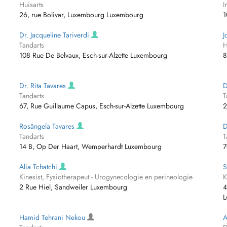
Huisarts
I
26, rue Bolivar, Luxembourg Luxembourg
1
Dr. Jacqueline Tariverdi
J
Tandarts
H
108 Rue De Belvaux, Esch-sur-Alzette Luxembourg
8
Dr. Rita Tavares
D
Tandarts
T
67, Rue Guillaume Capus, Esch-sur-Alzette Luxembourg
2
Rosângela Tavares
D
Tandarts
T
14 B, Op Der Haart, Wemperhardt Luxembourg
7
Alia Tchatchi
S
Kinesist, Fysiotherapeut - Urogynecologie en perineologie
K
2 Rue Hiel, Sandweiler Luxembourg
4
L
Hamid Tehrani Nekou
A