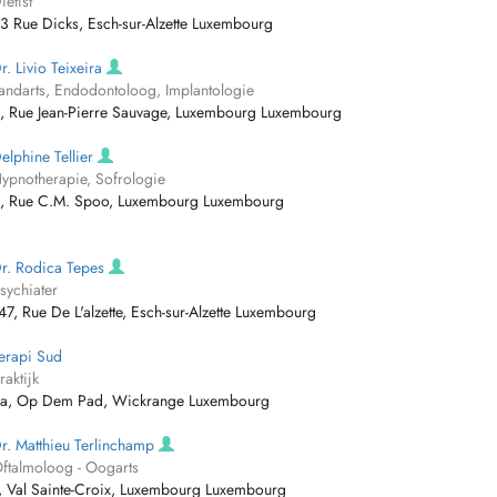
iëtist
3 Rue Dicks, Esch-sur-Alzette Luxembourg
r. Livio Teixeira
andarts, Endodontoloog, Implantologie
, Rue Jean-Pierre Sauvage, Luxembourg Luxembourg
elphine Tellier
ypnotherapie, Sofrologie
, Rue C.M. Spoo, Luxembourg Luxembourg
r. Rodica Tepes
sychiater
47, Rue De L'alzette, Esch-sur-Alzette Luxembourg
erapi Sud
raktijk
a, Op Dem Pad, Wickrange Luxembourg
r. Matthieu Terlinchamp
ftalmoloog - Oogarts
, Val Sainte-Croix, Luxembourg Luxembourg