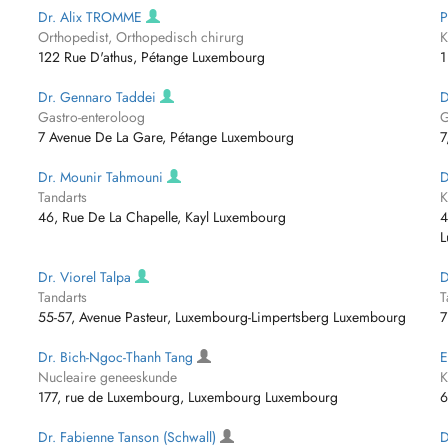
Dr. Alix TROMME
P
Orthopedist, Orthopedisch chirurg
K
122 Rue D'athus, Pétange Luxembourg
1
Dr. Gennaro Taddei
D
Gastro-enteroloog
G
7 Avenue De La Gare, Pétange Luxembourg
7
Dr. Mounir Tahmouni
D
Tandarts
K
46, Rue De La Chapelle, Kayl Luxembourg
4
L
Dr. Viorel Talpa
D
Tandarts
T
55-57, Avenue Pasteur, Luxembourg-Limpertsberg Luxembourg
7
Dr. Bich-Ngoc-Thanh Tang
E
Nucleaire geneeskunde
K
177, rue de Luxembourg, Luxembourg Luxembourg
6
Dr. Fabienne Tanson (Schwall)
D