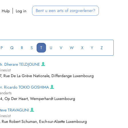
Bent u een arts of zorgverlener?
Hulp
Log in
P
Q
R
S
T
U
V
W
X
Y
Z
r. Dherare TELDJOUNE
inesist
7, Rue De La Grève Nationale, Differdange Luxembourg
r. Ricardo TOKIO GOSHIMA
andarts
4, Op Der Haart, Wemperhardt Luxembourg
teve TRAVAGLINI
inesist
, Rue Robert Schuman, Esch-sur-Alzette Luxembourg