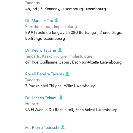
Tandarts
46, bd J.F. Kennedy, Luxembourg Luxembourg
Dr. Madalin Tap
Parodontoloog, Implantoloog
89-91 route de longwy L-8080 Bertrange , 2 éme étage,
Bertrange Luxembourg
Dr. Pedro Tavares
Tandarts, Kaakchirurgie, Implantologie
67, Rue Guillaume Capus, Esch-sur-Alzette Luxembourg
Roseli Pereira Tavares
Tandarts
7 Rue Michel Thilges, Wiltz Luxembourg
Dr. Laetitia Tchami
Huisarts
9A-H Avenue Du Rock'n'roll, Esch-Belval Luxembourg
Mr. Pierre Tedeschi