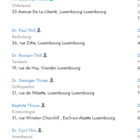
Osteopaat
K
33 Avenue De La Liberté, Luxembourg Luxembourg
L
1
Dr. Paul Thill
D
Radioloog
H
36, rue Zithe, Luxembourg Luxembourg
4
Dr. Romain Thill
D
Tandarts
H
19, rue de Huy, Vianden Luxembourg
6
Dr. Georges Thines
D
Orthopedist
K
21, rue de l'Alzette, Luxembourg Luxembourg
1
Baptista Thioux
D
Kinesiologie
H
31, rue Winston Churchill , Esch-sur-Alzette Luxembourg
6
Dr. Cyril Thix
D
Anesthesist
N