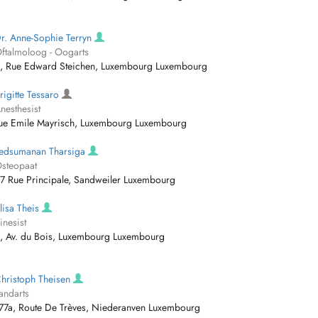
r. Anne-Sophie Terryn
ftalmoloog - Oogarts
, Rue Edward Steichen, Luxembourg Luxembourg
rigitte Tessaro
nesthesist
ue Emile Mayrisch, Luxembourg Luxembourg
edsumanan Tharsiga
steopaat
7 Rue Principale, Sandweiler Luxembourg
lisa Theis
inesist
, Av. du Bois, Luxembourg Luxembourg
hristoph Theisen
andarts
77a, Route De Trèves, Niederanven Luxembourg