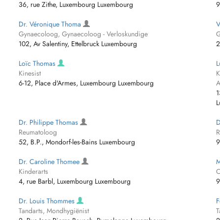
36, rue Zithe, Luxembourg Luxembourg
9
Dr. Véronique Thoma
V
Gynaecoloog, Gynaecoloog - Verloskundige
G
102, Av Salentiny, Ettelbruck Luxembourg
2
Loïc Thomas
L
Kinesist
K
6-12, Place d'Armes, Luxembourg Luxembourg
A
1
L
Dr. Philippe Thomas
D
Reumatoloog
R
52, B.P., Mondorf-les-Bains Luxembourg
9
Dr. Caroline Thomee
M
Kinderarts
O
4, rue Barbl, Luxembourg Luxembourg
9
Dr. Louis Thommes
F
Tandarts, Mondhygiënist
T