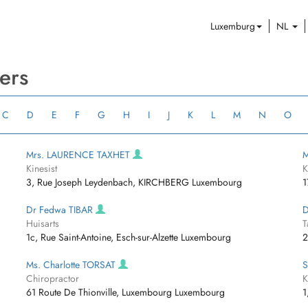
Luxemburg
NL
ers
C
D
E
F
G
H
I
J
K
L
M
N
O
Mrs. LAURENCE TAXHET
M
Kinesist
K
3, Rue Joseph Leydenbach, KIRCHBERG Luxembourg
1
Dr Fedwa TIBAR
D
Huisarts
T
1c, Rue Saint-Antoine, Esch-sur-Alzette Luxembourg
2
Ms. Charlotte TORSAT
S
Chiropractor
K
61 Route De Thionville, Luxembourg Luxembourg
1