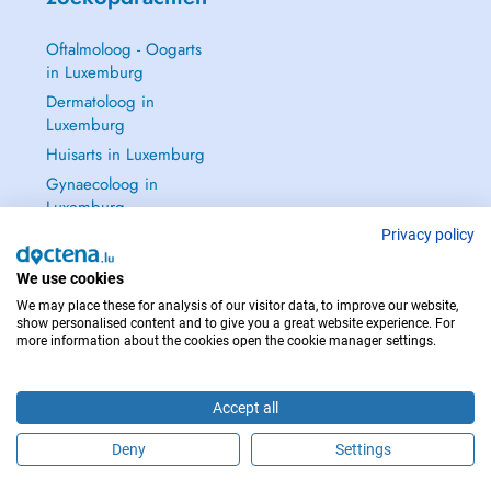
Oftalmoloog - Oogarts
in Luxemburg
Dermatoloog in
Luxemburg
Huisarts in Luxemburg
Gynaecoloog in
Luxemburg
Zie alle →
Privacy policy
We use cookies
We may place these for analysis of our visitor data, to improve our website,
show personalised content and to give you a great website experience. For
more information about the cookies open the cookie manager settings.
NEEM IN GEVAL VAN NOOD CONTACT OP MET : 112
Copyright © 2026 - DOCTENA S.A. 42, Rue de la Vallée, L-2661 Luxembourg
Accept all
Deny
Settings
Maak online een afspraak