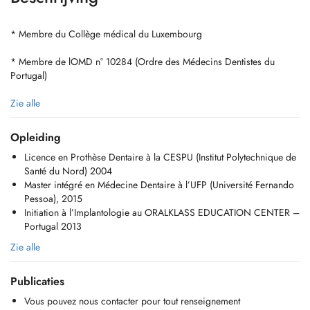
* Membre du Collège médical du Luxembourg
* Membre de lOMD n° 10284 (Ordre des Médecins Dentistes du
Portugal)
PT : As consultas disponíveis no Doctena são exclusivamente
Zie alle
reservadas para novos pacientes que desejam agendar a primeira
consulta.
Opleiding
Licence en Prothèse Dentaire à la CESPU (Institut Polytechnique de
Se você já está em tratamento conosco, por favor, entre em contato
Santé du Nord) 2004
diretamente com a clínica por telefone para marcar sua próxima
Master intégré en Médecine Dentaire à l’UFP (Université Fernando
consulta.
Pessoa), 2015
Initiation à l’Implantologie au ORALKLASS EDUCATION CENTER –
FR: Les rendez-vous disponibles sur Doctena sont exclusivement
Portugal 2013
réservés aux nouveaux patients souhaitant prendre un premier rendez-
vous.
Zie alle
Si vous êtes déjà en traitement chez nous, merci de contacter
Publicaties
directement le cabinet par téléphone pour fixer votre prochain rendez-
vous.
Vous pouvez nous contacter pour tout renseignement