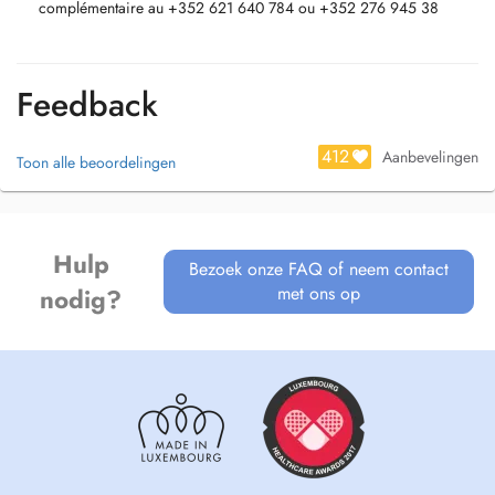
complémentaire au +352 621 640 784 ou +352 276 945 38
IN: Appointments available on Doctena are exclusively reserved for
new patients wishing to schedule a first consultation.
If you are already receiving treatment with us, please contact the clinic
Feedback
directly by phone to book your next appointment.
412
Aanbevelingen
Toon alle beoordelingen
Hulp
Bezoek onze FAQ of neem contact
met ons op
nodig?