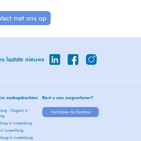
tact met ons op
s laatste nieuws
ire zoekopdrachten
Bent u een zorgverlener?
oog - Oogarts in
Inschrijven bij Doctena
urg
loog in Luxemburg
s in Luxemburg
loog in Luxemburg