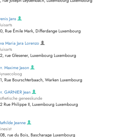
, rue Joseph Leydenbach, Luxembourg Luxembourg
enis Jans
uisarts
0, Rue Émile Mark, Differdange Luxembourg
va Maria Jara Lorenzo
uisarts
2, rue Glesener, Luxembourg Luxembourg
r. Maxime Jason
ynaecoloog
1, Rue Bourschterbaach, Warken Luxembourg
r. GARNIER Jean
sthetische geneeskunde
2 Rue Philippe II, Luxembourg Luxembourg
athilde Jeanne
inesist
0B, rue du Bois, Bascharage Luxembourg