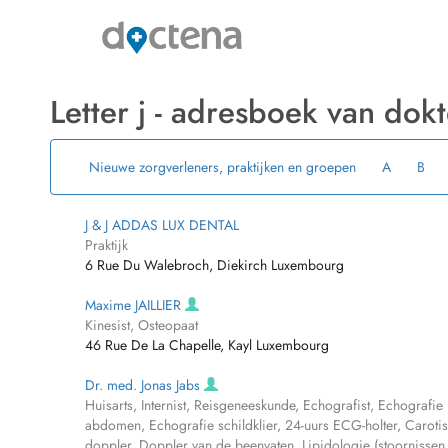
Letter j - adresboek van dokt
Nieuwe zorgverleners, praktijken en groepen
A
B
J & J ADDAS LUX DENTAL
Praktijk
6 Rue Du Walebroch, Diekirch Luxembourg
Maxime JAILLIER
Kinesist, Osteopaat
46 Rue De La Chapelle, Kayl Luxembourg
Dr. med. Jonas Jabs
Huisarts, Internist, Reisgeneeskunde, Echografist, Echografie
abdomen, Echografie schildklier, 24-uurs ECG-holter, Carotis
doppler, Doppler van de beenvaten, Lipidologie (stoornissen