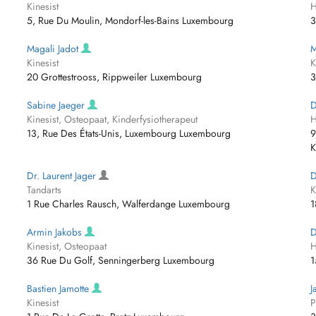
Kinesist
H
5, Rue Du Moulin, Mondorf-les-Bains Luxembourg
3
Magali Jadot
M
Kinesist
K
20 Grottestrooss, Rippweiler Luxembourg
3
Sabine Jaeger
D
Kinesist, Osteopaat, Kinderfysiotherapeut
H
13, Rue Des États-Unis, Luxembourg Luxembourg
9
K
Dr. Laurent Jager
D
Tandarts
K
1 Rue Charles Rausch, Walferdange Luxembourg
1
Armin Jakobs
D
Kinesist, Osteopaat
H
36 Rue Du Golf, Senningerberg Luxembourg
1
Bastien Jamotte
J
Kinesist
P