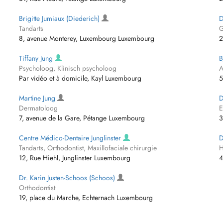
Brigitte Jumiaux (Diederich)
D
Tandarts
G
8, avenue Monterey, Luxembourg Luxembourg
2
Tiffany Jung
B
Psycholoog, Klinisch psycholoog
A
Par vidéo et à domicile, Kayl Luxembourg
5
Martine Jung
D
Dermatoloog
E
7, avenue de la Gare, Pétange Luxembourg
3
Centre Médico-Dentaire Junglinster
D
Tandarts, Orthodontist, Maxillofaciale chirurgie
H
12, Rue Hiehl, Junglinster Luxembourg
4
Dr. Karin Justen-Schoos (Schoos)
Orthodontist
19, place du Marche, Echternach Luxembourg