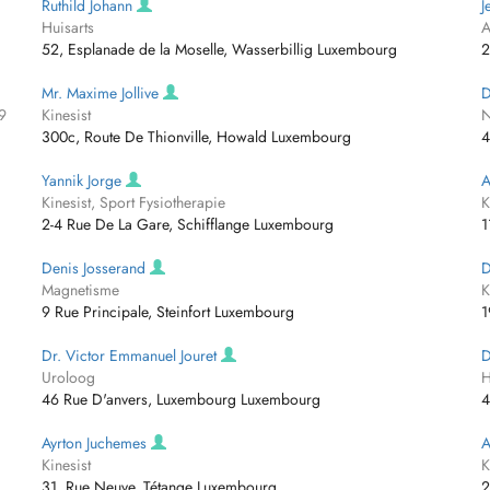
Ruthild Johann
J
Huisarts
A
52, Esplanade de la Moselle, Wasserbillig Luxembourg
2
Mr. Maxime Jollive
D
9
Kinesist
N
300c, Route De Thionville, Howald Luxembourg
4
Yannik Jorge
A
Kinesist, Sport Fysiotherapie
K
2-4 Rue De La Gare, Schifflange Luxembourg
1
Denis Josserand
D
Magnetisme
K
9 Rue Principale, Steinfort Luxembourg
1
Dr. Victor Emmanuel Jouret
D
Uroloog
H
46 Rue D'anvers, Luxembourg Luxembourg
4
Ayrton Juchemes
A
Kinesist
K
31, Rue Neuve, Tétange Luxembourg
2