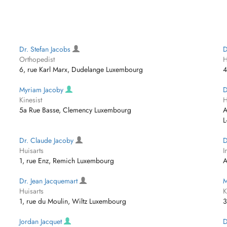
Dr. Stefan Jacobs
D
Orthopedist
H
6, rue Karl Marx, Dudelange Luxembourg
4
Myriam Jacoby
D
Kinesist
H
5a Rue Basse, Clemency Luxembourg
A
L
Dr. Claude Jacoby
D
Huisarts
I
1, rue Enz, Remich Luxembourg
A
Dr. Jean Jacquemart
M
Huisarts
K
1, rue du Moulin, Wiltz Luxembourg
3
Jordan Jacquet
D