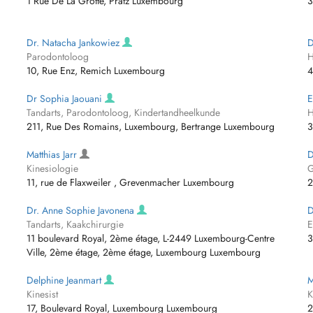
1 Rue De La Grotte, Pratz Luxembourg
3
Dr. Natacha Jankowiez
D
Parodontoloog
H
10, Rue Enz, Remich Luxembourg
4
Dr Sophia Jaouani
E
Tandarts, Parodontoloog, Kindertandheelkunde
H
211, Rue Des Romains, Luxembourg, Bertrange Luxembourg
3
Matthias Jarr
D
Kinesiologie
G
11, rue de Flaxweiler , Grevenmacher Luxembourg
2
Dr. Anne Sophie Javonena
D
Tandarts, Kaakchirurgie
E
11 boulevard Royal, 2ème étage, L-2449 Luxembourg-Centre
3
Ville, 2ème étage, 2ème étage, Luxembourg Luxembourg
Delphine Jeanmart
M
Kinesist
K
17, Boulevard Royal, Luxembourg Luxembourg
2