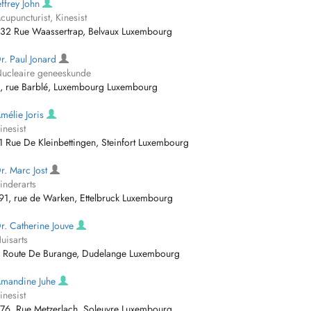
effrey John
cupuncturist, Kinesist
32 Rue Waassertrap, Belvaux Luxembourg
r. Paul Jonard
ucleaire geneeskunde
, rue Barblé, Luxembourg Luxembourg
mélie Joris
inesist
1 Rue De Kleinbettingen, Steinfort Luxembourg
r. Marc Jost
inderarts
91, rue de Warken, Ettelbruck Luxembourg
r. Catherine Jouve
uisarts
 Route De Burange, Dudelange Luxembourg
mandine Juhe
inesist
76, Rue Metzerlach, Soleuvre Luxembourg