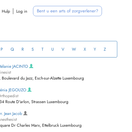
Bent u een arts of zorgverlener?
Hulp
Log in
P
Q
R
S
T
U
V
W
X
Y
Z
élanie JACINTO
inesist
, Boulevard du Jazz, Esch-sur-Alzette Luxembourg
énia JEGOUZO
rthopedist
34 Route D'arlon, Strassen Luxembourg
r. Jean Jacob
nesthesist
quare Dr Charles Marx, Ettelbruck Luxembourg