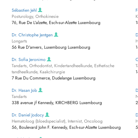
Sébastien Jehl
F
Posturology, Orthokinesie
K
76, Rue De L'alzette, Esch-sur-Alzette Luxembourg
1
Dr. Christophe Jentgen
D
Longarts
H
56 Rue D'anvers, Luxembourg Luxembourg
1
Dr. Sofia Jeronimo
C
Tandarts, Orthodontist, Kindertandheelkunde, Esthetische
T
tandheelkunde, Kaakchirurgie
1
7 Rue Du Commerce, Dudelange Luxembourg
Dr. Hasan Job
D
Tandarts
N
33B avenue jf Kennedy, KIRCHBERG Luxembourg
2
Dr. Daniel Jodocy
D
Hematoloog (bloedspecialist), Internist, Oncoloog
H
56, Boulevard John F. Kennedy, Esch-sur-Alzette Luxembourg
5