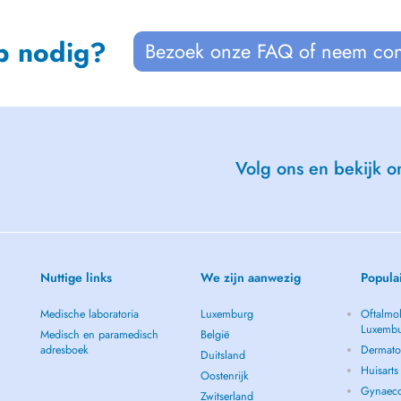
p nodig?
Bezoek onze FAQ of neem con
Volg ons en bekijk on
Nuttige links
We zijn aanwezig
Popula
Medische laboratoria
Luxemburg
Oftalmol
Luxemb
Medisch en paramedisch
België
adresboek
Dermato
Duitsland
Huisart
Oostenrijk
Gynaeco
Zwitserland