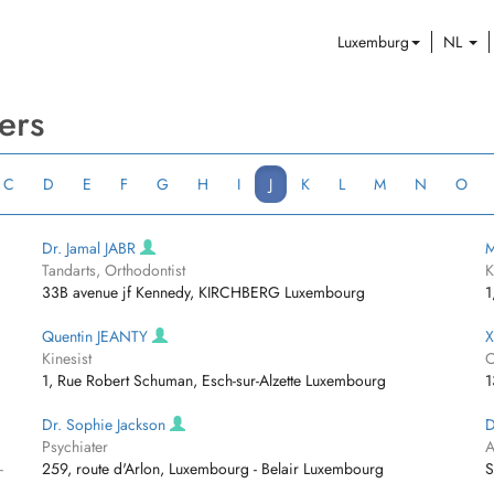
Luxemburg
NL
ers
C
D
E
F
G
H
I
J
K
L
M
N
O
Dr. Jamal JABR
M
Tandarts, Orthodontist
K
33B avenue jf Kennedy, KIRCHBERG Luxembourg
1
Quentin JEANTY
X
Kinesist
O
1, Rue Robert Schuman, Esch-sur-Alzette Luxembourg
1
Dr. Sophie Jackson
D
Psychiater
A
-
259, route d'Arlon, Luxembourg - Belair Luxembourg
S