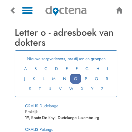
Letter o - adresboek van
dokters
Nieuwe zorgverleners, praktijken en groepen
A
B
C
D
E
F
G
H
I
J
K
L
M
N
O
P
Q
R
S
T
U
V
W
X
Y
Z
ORALIS Dudelange
Praktijk
19, Route De Kayl, Dudelange Luxembourg
ORALIS Pétange