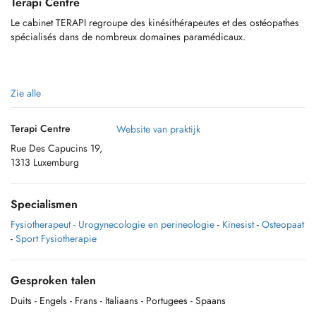
Terapi Centre
Le cabinet TERAPI regroupe des kinésithérapeutes et des ostéopathes
spécialisés dans de nombreux domaines paramédicaux.
L’équipe vous accueille sur rendez-vous du lundi au samedi au cabinet
Zie alle
(1e étage) situé en plein centre-ville de Luxembourg.
Terapi Centre
Website van praktijk
Rue Des Capucins 19,
1313 Luxemburg
Specialismen
Fysiotherapeut - Urogynecologie en perineologie
-
Kinesist
-
Osteopaat
-
Sport Fysiotherapie
Gesproken talen
Duits
- Engels
- Frans
- Italiaans
- Portugees
- Spaans