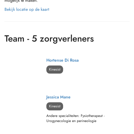
mogelijk te maken.
Bekijk locatie op de kaart
Team - 5 zorgverleners
Hortense Di Rosa
Kinesist
Jessica Mane
Kinesist
Andere specialiteiten: Fysiotherapeut -
Urogynecologie en perineologie