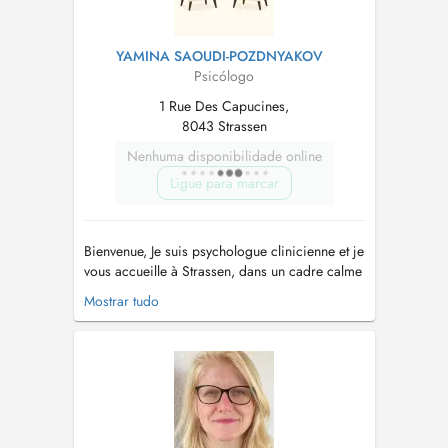
YAMINA SAOUDI-POZDNYAKOV
Psicólogo
1 Rue Des Capucines,
8043 Strassen
Nenhuma disponibilidade online
Ligue para marcar
Bienvenue, Je suis psychologue clinicienne et je
vous accueille à Strassen, dans un cadre calme
et confidentiel, propice à l'exploration de ce
Mostrar tudo
que vous traversez. J'accompagne
principalement des adultes en situation de :
Burn-out ou surcharge émotionnelle Anxiété,
dépression, vécu traumati...