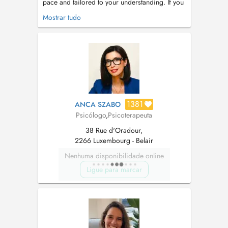
pace and tailored to your understanding. If you
are experiencing: Emotional difficulties such as
Mostrar tudo
stress, anxiety, phobias, prolonged sadness, or
trouble regulating emotions, Relationship
challenges in family, partnerships, work, or
general communi...
1381
ANCA SZABO
Psicólogo
,
Psicoterapeuta
38 Rue d'Oradour,
2266 Luxembourg - Belair
Nenhuma disponibilidade online
Ligue para marcar