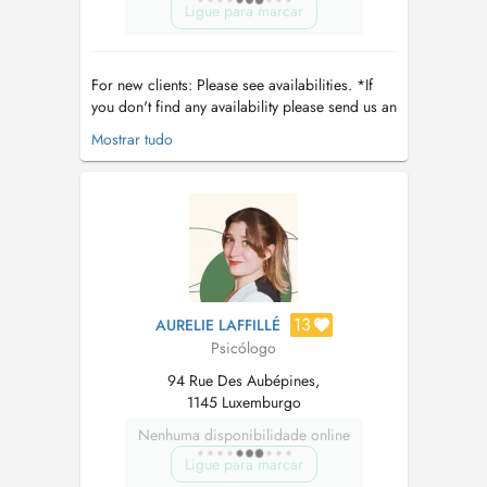
Ligue para marcar
For new clients: Please see availabilities. *If
you don't find any availability please send us an
email with the preferred time and the reason
Mostrar tudo
for the consultation :
ristulescu.vero@gmail.com
/
ristulescuveronica@icloud.com
Please
understand that priority is given to existing
patients/patients ...
13
AURELIE LAFFILLÉ
Psicólogo
94 Rue Des Aubépines,
1145 Luxemburgo
Nenhuma disponibilidade online
Ligue para marcar