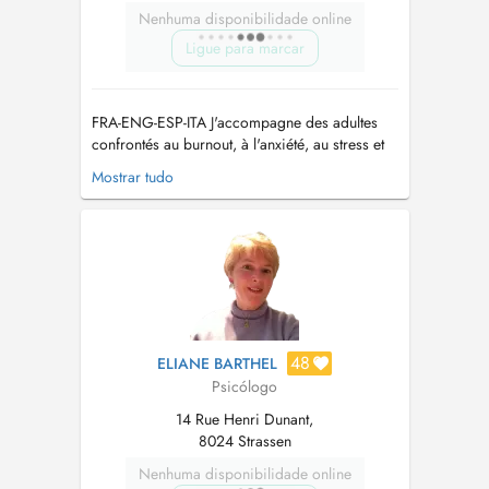
Nenhuma disponibilidade online
Ligue para marcar
FRA-ENG-ESP-ITA J'accompagne des adultes
confrontés au burnout, à l'anxiété, au stress et
aux difficultés amoureuses à retrouver clarté,
Mostrar tudo
équilibre émotionnel et bien-être durable. CE
QUE JE PEUX VOUS AIDER À TRAVERSER -
Burnout, stress et épu...
48
ELIANE BARTHEL
Psicólogo
14 Rue Henri Dunant,
8024 Strassen
Nenhuma disponibilidade online