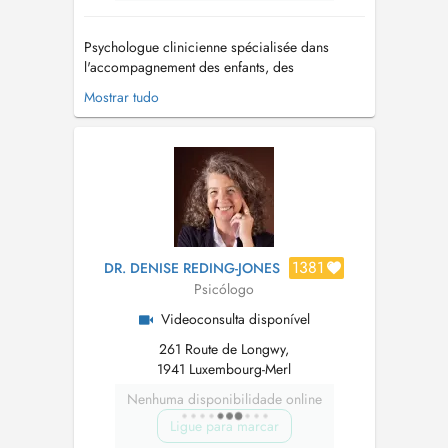
Psychologue clinicienne spécialisée dans
l'accompagnement des enfants, des
adolescents et des familles, je propose un
Mostrar tudo
espace d'écoute confidentiel basé sur des
échanges bienveillants, pour comprendre,
soutenir et favoriser le développement
harmonieux de chacun. Mon approche est
centrée sur le di...
1381
DR. DENISE REDING-JONES
Psicólogo
Videoconsulta disponível
261 Route de Longwy,
1941 Luxembourg-Merl
Nenhuma disponibilidade online
Ligue para marcar