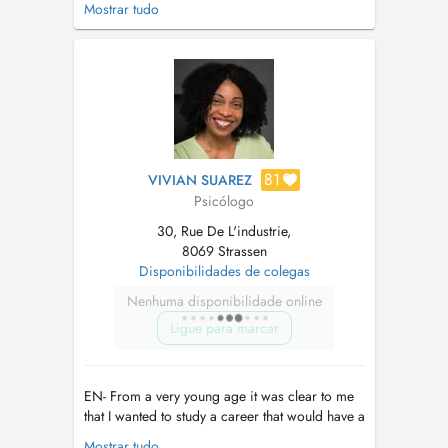
Mostrar tudo
humain : ses émotions et la façon dont il
interprète ses expériences. Cette vocation m'a
conduit vers la psychologie. Diplômée de
l'Université Libre de Bruxell...
81
VIVIAN SUAREZ
Psicólogo
30, Rue De L'industrie,
8069 Strassen
Disponibilidades de colegas
Nenhuma disponibilidade online
Ligue para marcar
EN- From a very young age it was clear to me
that I wanted to study a career that would have a
positive impact on people's lives. This interest
Mostrar tudo