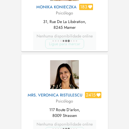
183
MONIKA KONIECZKA
Psicólogo
31, Rue De La Libération,
8245 Mamer
Nenhuma disponibilidade online
Ligue para marcar
2415
MRS. VERONICA RISTULESCU
Psicólogo
117 Route D'arlon,
8009 Strassen
Nenhuma disponibilidade online