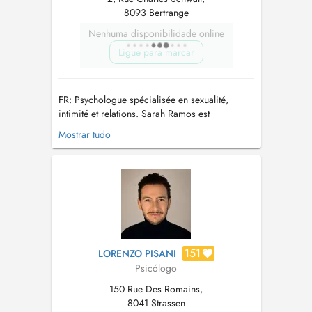
8093 Bertrange
Nenhuma disponibilidade online
Ligue para marcar
FR: Psychologue spécialisée en sexualité,
intimité et relations. Sarah Ramos est
psychologue, titulaire dun master en sexologie,
Mostrar tudo
et vous accompagne avec bienveillance dans
les thématiques liées à lintimité, la sexualité et
la relation de couple. Elle propose un
accompagnement professionnel pou...
151
LORENZO PISANI
Psicólogo
150 Rue Des Romains,
8041 Strassen