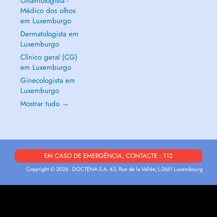
Oftalmologista -
Médico dos olhos
em Luxemburgo
Dermatologista em
Luxemburgo
Clínico geral (CG)
em Luxemburgo
Ginecologista em
Luxemburgo
Mostrar tudo →
EM CASO DE EMERGÊNCIA, CONTACTE : 112
Copyright © 2026 - DOCTENA S.A. 42, Rue de la Vallée, L-2661 Luxembourg