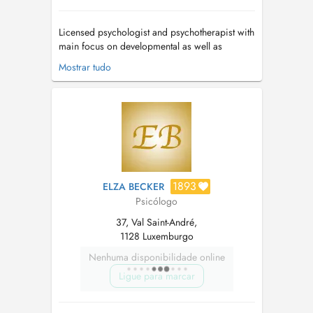
Licensed psychologist and psychotherapist with
main focus on developmental as well as
complex trauma issues, dissociative disorders,
Mostrar tudo
attachment issues, and personality disorders.
Individual and couple's therapy. Passion for
healing as well as teaching and supervising.
Use psychodynamic, adaptive inf...
1893
ELZA BECKER
Psicólogo
37, Val Saint-André,
1128 Luxemburgo
Nenhuma disponibilidade online
Ligue para marcar