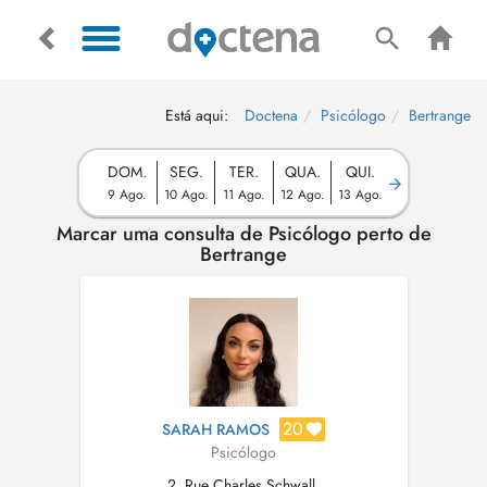
Está aqui:
Doctena
Psicólogo
Bertrange
DOM.
SEG.
TER.
QUA.
QUI.
9 Ago.
10 Ago.
11 Ago.
12 Ago.
13 Ago.
Marcar uma consulta de Psicólogo perto de
Bertrange
20
SARAH RAMOS
Psicólogo
2, Rue Charles Schwall,