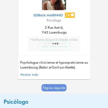
24
SORAIA MARINHO
Psicólogo
2 Rue Astrid,
1143 Luxemburgo
Nenhuma disponibilidade online
Ligue para marcar
Psychologue clinicienne et hypnopraticienne au
Luxembourg (Belair et Esch-sur-Alzette).
Diplômée de l'Université de Liège (Belgique)
Mostrar tudo
en 2021. Je suis spécialisée en clinique de
l'adulte et les psychopathologies. Depuis, j'ai
exercé dans les différents domaines de la
Página seguinte
psychologie, notamment avec de...
Psicólogo