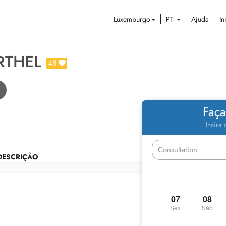
Luxemburgo
PT
Ajuda
In
RTHEL
48
Faça
Insira
DESCRIÇÃO
07
08
Sex
Sáb