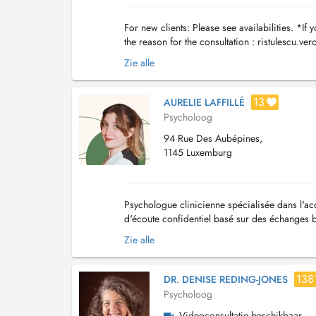
For new clients: Please see availabilities. *If
the reason for the consultation :
ristulescu.ve
given to existing patients/patients ...
Zie alle
13
AURELIE LAFFILLÉ
Psycholoog
94 Rue Des Aubépines,
1145 Luxemburg
Psychologue clinicienne spécialisée dans l'a
d'écoute confidentiel basé sur des échanges 
de chacun. Mon approche est centrée sur le di
Zie alle
138
DR. DENISE REDING-JONES
Psycholoog
Videoconsultatie beschikbaar