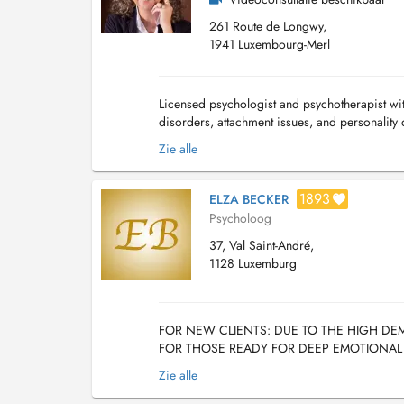
261 Route de Longwy,
1941 Luxembourg-Merl
Licensed psychologist and psychotherapist wi
disorders, attachment issues, and personality 
and supervising. Use psychodynamic, adaptive
Zie alle
1893
ELZA BECKER
Psycholoog
37, Val Saint-André,
1128 Luxemburg
FOR NEW CLIENTS: DUE TO THE HIGH DEM
FOR THOSE READY FOR DEEP EMOTIONAL
WILL BECOME ONGOING CLIENTS. AS A 
Zie alle
AN ...