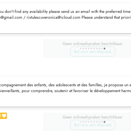
 you don't find any availability please send us an email with the preferred tim
ro@gmail.com
/
ristulescuveronica@icloud.com
Please understand that priorit
Geen onlineafspraken beschikbaar
Bel voor een afspraak
ccompagnement des enfants, des adolescents et des familles, je propose un
bienveillants, pour comprendre, soutenir et favoriser le développement harm
...
1
Geen onlineafspraken beschikbaar
Bel voor een afspraak