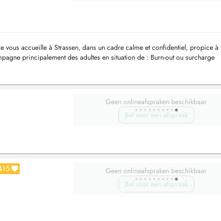
je vous accueille à Strassen, dans un cadre calme et confidentiel, propice à
ompagne principalement des adultes en situation de : Burn-out ou surcharge
i...
Geen onlineafspraken beschikbaar
Bel voor een afspraak
415
Geen onlineafspraken beschikbaar
Bel voor een afspraak