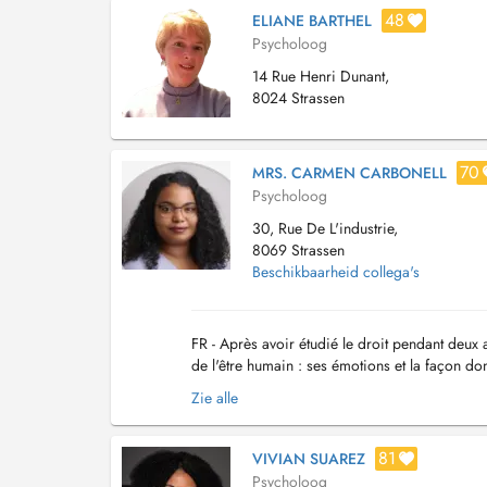
48
ELIANE BARTHEL
Psycholoog
14 Rue Henri Dunant,
8024 Strassen
70
MRS. CARMEN CARBONELL
Psycholoog
30, Rue De L'industrie,
8069 Strassen
Beschikbaarheid collega's
FR - Après avoir étudié le droit pendant deux 
de l'être humain : ses émotions et la façon don
Diplômée de l'Université Libre de Bruxell...
Zie alle
81
VIVIAN SUAREZ
Psycholoog