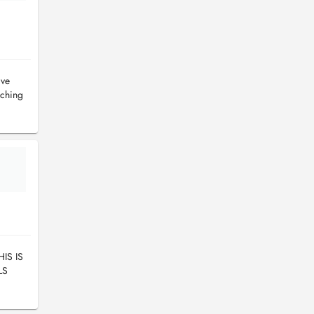
ive
aching
IS IS
LS
 HAVE