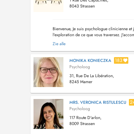
1 Rue Des Capucines,
8043 Strassen
Bienvenue, Je suis psychologue clinicienne et 
l'exploration de ce que vous traversez. J'acc
émotionnelle Anxiété, dépression, vécu traumat
Zie alle
183
MONIKA KONIECZKA
Psycholoog
31, Rue De La Libération,
8245 Mamer
2
MRS. VERONICA RISTULESCU
Psycholoog
117 Route D'arlon,
8009 Strassen