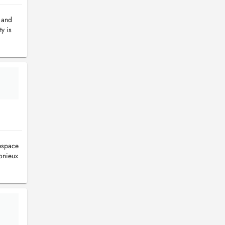
e and
y is
 espace
onieux