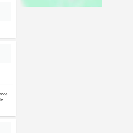
sence
ie.