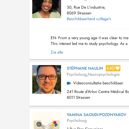
30, Rue De L'industrie,
8069 Strassen
Beschikbaarheid collega's
EN- From a very young age it was clear to me t
This interest led me to study psychology. As a
de Bruxelles, the well-being of the peo...
Zie alle
640
STÉPHANE NAULIN
Psycholoog
,
Neuropsychologie
Videoconsultatie beschikbaar
241 Route d'Arlon Centre Médical Bo
8011 Strassen
YAMINA SAOUDI-POZDNYAKOV
Psycholoog