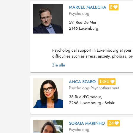
8
MARCEL MALECHA
Psycholoog
59, Rue De Merl,
2146 Luxemburg
Psychological support in Luxembourg at your p
difficulties such as stress, anxiety, phobias, 
partnerships, work, or general communi...
Zie alle
1380
ANCA SZABO
Psycholoog
,
Psychotherapeut
38 Rue d'Oradour,
2266 Luxembourg - Belair
24
SORAIA MARINHO
Psycholoog