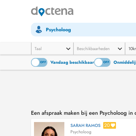
Psycholoog
Taal
Beschikbaarheden
10k
Vandaag beschikbaar
Onmiddelij
ON
OFF
ON
OFF
Een afspraak maken bij een Psycholoog in 
20
SARAH RAMOS
Psycholoog