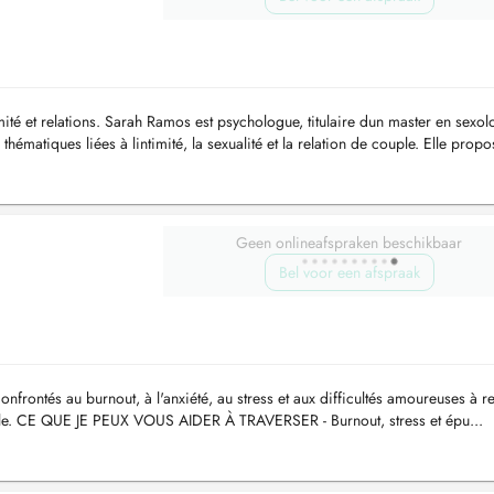
mité et relations. Sarah Ramos est psychologue, titulaire dun master en sexolo
ématiques liées à lintimité, la sexualité et la relation de couple. Elle propo
Geen onlineafspraken beschikbaar
Bel voor een afspraak
rontés au burnout, à l'anxiété, au stress et aux difficultés amoureuses à r
rable. CE QUE JE PEUX VOUS AIDER À TRAVERSER - Burnout, stress et épu...