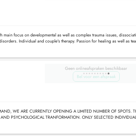
th main focus on developmental as well as complex trauma issues, dissociat
disorders. Individual and couple's therapy. Passion for healing as well as te
 inf...
Geen onlineafspraken beschikbaar
Bel voor een afspraak
AND, WE ARE CURRENTLY OPENING A LIMITED NUMBER OF SPOTS. TH
 AND PSYCHOLOGICAL TRANFORMATION. ONLY SELECTED INDIVIDUA
GENERAL RULE, WE NO LONGER ACCEPT NEW PATIENTS, UNLESS YOU