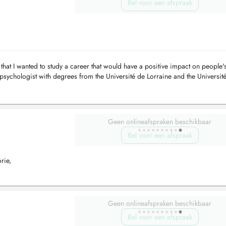
Bel voor een afspraak
hat I wanted to study a career that would have a positive impact on people's
 psychologist with degrees from the Université de Lorraine and the Université
Geen onlineafspraken beschikbaar
Bel voor een afspraak
rie,
Geen onlineafspraken beschikbaar
Bel voor een afspraak