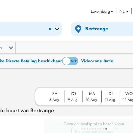
Luxemburg
NL
×
m
ke Directe Betaling beschikbaar
Videoconsultatie
ON
OFF
ZA
ZO
MA
DI
WO
8 Aug.
9 Aug.
10 Aug.
11 Aug.
12 Au
de buurt van Bertrange
Geen onlineafspraken beschikbaar
Bel voor een afspraak