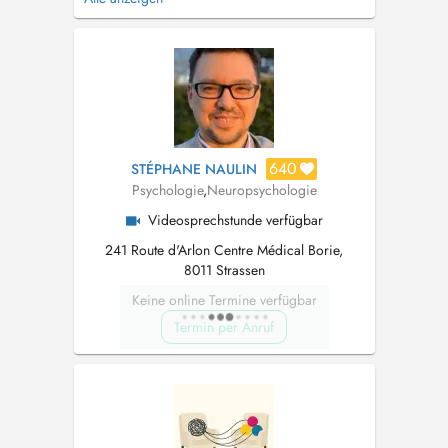
led me to study psychology. As a psychologist
with degrees from the Université de Lorraine
and the Université Libre de Bruxelles, the well-
being of the peo...
640
STÉPHANE NAULIN
Psychologie
,
Neuropsychologie
Videosprechstunde verfügbar
241 Route d'Arlon Centre Médical Borie,
8011 Strassen
Keine online Termine verfügbar
Termin per Anruf