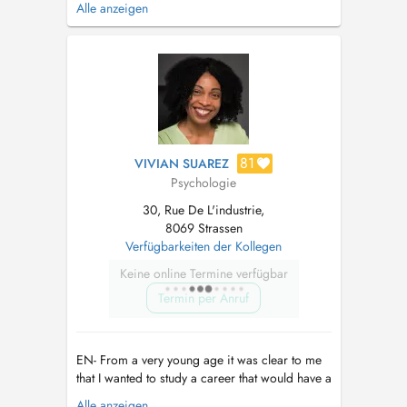
Alle anzeigen
humain : ses émotions et la façon dont il
interprète ses expériences. Cette vocation m'a
conduit vers la psychologie. Diplômée de
l'Université Libre de Bruxell...
81
VIVIAN SUAREZ
Psychologie
30, Rue De L'industrie,
8069 Strassen
Verfügbarkeiten der Kollegen
Keine online Termine verfügbar
Termin per Anruf
EN- From a very young age it was clear to me
that I wanted to study a career that would have a
positive impact on people's lives. This interest
Alle anzeigen