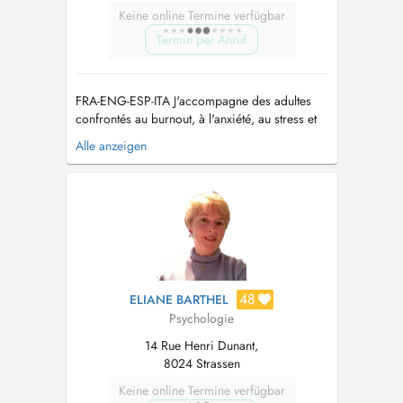
Keine online Termine verfügbar
Termin per Anruf
FRA-ENG-ESP-ITA J'accompagne des adultes
confrontés au burnout, à l'anxiété, au stress et
aux difficultés amoureuses à retrouver clarté,
Alle anzeigen
équilibre émotionnel et bien-être durable. CE
QUE JE PEUX VOUS AIDER À TRAVERSER -
Burnout, stress et épu...
48
ELIANE BARTHEL
Psychologie
14 Rue Henri Dunant,
8024 Strassen
Keine online Termine verfügbar