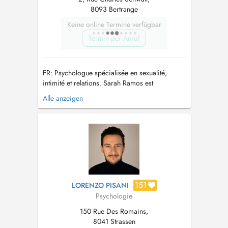
8093 Bertrange
Keine online Termine verfügbar
Termin per Anruf
FR: Psychologue spécialisée en sexualité,
intimité et relations. Sarah Ramos est
psychologue, titulaire dun master en sexologie,
Alle anzeigen
et vous accompagne avec bienveillance dans
les thématiques liées à lintimité, la sexualité et
la relation de couple. Elle propose un
accompagnement professionnel pou...
151
LORENZO PISANI
Psychologie
150 Rue Des Romains,
8041 Strassen