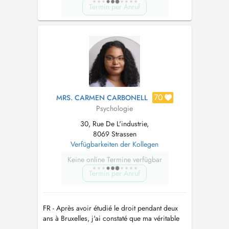
Termin per Anruf
70
MRS. CARMEN CARBONELL
Psychologie
30, Rue De L'industrie,
8069 Strassen
Verfügbarkeiten der Kollegen
Keine online Termine verfügbar
Termin per Anruf
FR - Après avoir étudié le droit pendant deux
ans à Bruxelles, j'ai constaté que ma véritable
voie était de comprendre l'essence de l'être