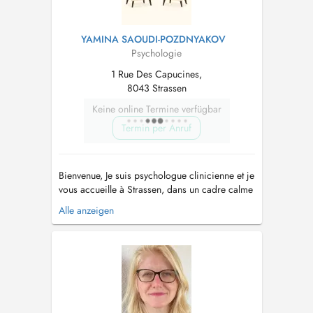
YAMINA SAOUDI-POZDNYAKOV
Psychologie
1 Rue Des Capucines,
8043 Strassen
Keine online Termine verfügbar
Termin per Anruf
Bienvenue, Je suis psychologue clinicienne et je
vous accueille à Strassen, dans un cadre calme
et confidentiel, propice à l'exploration de ce
Alle anzeigen
que vous traversez. J'accompagne
principalement des adultes en situation de :
Burn-out ou surcharge émotionnelle Anxiété,
dépression, vécu traumati...