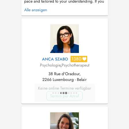
pace and tailored to your understanding. If you
are experiencing: Emotional difficulties such as
Alle anzeigen
stress, anxiety, phobias, prolonged sadness, or
trouble regulating emotions, Relationship
challenges in family, partnerships, work, or
general communi...
1380
ANCA SZABO
Psychologie
,
Psychotherapeut
38 Rue d'Oradour,
2266 Luxembourg - Belair
Keine online Termine verfügbar
Termin per Anruf