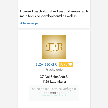
Licensed psychologist and psychotherapist with
main focus on developmental as well as
complex trauma issues, dissociative disorders,
Alle anzeigen
attachment issues, and personality disorders.
Individual and couple's therapy. Passion for
healing as well as teaching and supervising.
Use psychodynamic, adaptive inf...
1893
ELZA BECKER
Psychologie
37, Val Saint-André,
1128 Luxemburg
Keine online Termine verfügbar
Termin per Anruf