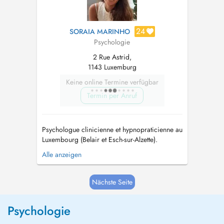
24
SORAIA MARINHO
Psychologie
2 Rue Astrid,
1143 Luxemburg
Keine online Termine verfügbar
Termin per Anruf
Psychologue clinicienne et hypnopraticienne au
Luxembourg (Belair et Esch-sur-Alzette).
Diplômée de l'Université de Liège (Belgique)
Alle anzeigen
en 2021. Je suis spécialisée en clinique de
l'adulte et les psychopathologies. Depuis, j'ai
exercé dans les différents domaines de la
Nächste Seite
psychologie, notamment avec de...
Psychologie