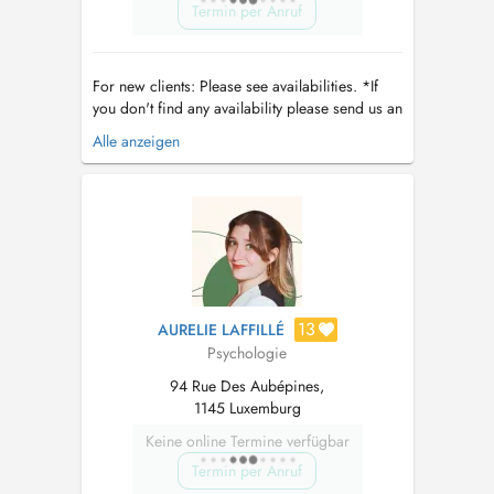
Termin per Anruf
For new clients: Please see availabilities. *If
you don't find any availability please send us an
email with the preferred time and the reason
Alle anzeigen
for the consultation :
ristulescu.vero@gmail.com
/
ristulescuveronica@icloud.com
Please
understand that priority is given to existing
patients/patients ...
13
AURELIE LAFFILLÉ
Psychologie
94 Rue Des Aubépines,
1145 Luxemburg
Keine online Termine verfügbar
Termin per Anruf