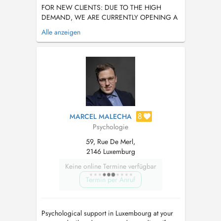
FOR NEW CLIENTS: DUE TO THE HIGH
DEMAND, WE ARE CURRENTLY OPENING A
LIMITED NUMBER OF SPOTS. THIS IS FOR
Alle anzeigen
THOSE READY FOR DEEP EMOTIONAL AND
PSYCHOLOGICAL TRANFORMATION. ONLY
SELECTED INDIVIDUALS WILL BECOME
ONGOING CLIENTS. AS A GENERAL RULE,
WE NO LONGER ACCEPT NEW PATIENTS,
UNLESS YOU HAVE AN ...
8
MARCEL MALECHA
Psychologie
59, Rue De Merl,
2146 Luxemburg
Keine online Termine verfügbar
Termin per Anruf
Psychological support in Luxembourg at your