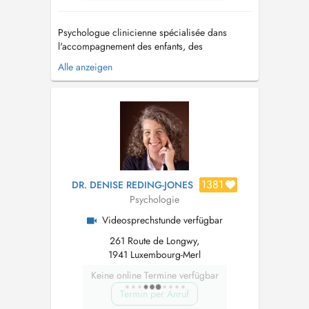
Psychologue clinicienne spécialisée dans
l'accompagnement des enfants, des
adolescents et des familles, je propose un
Alle anzeigen
espace d'écoute confidentiel basé sur des
échanges bienveillants, pour comprendre,
soutenir et favoriser le développement
harmonieux de chacun. Mon approche est
centrée sur le di...
1381
DR. DENISE REDING-JONES
Psychologie
Videosprechstunde verfügbar
261 Route de Longwy,
1941 Luxembourg-Merl
Keine online Termine verfügbar
Termin per Anruf